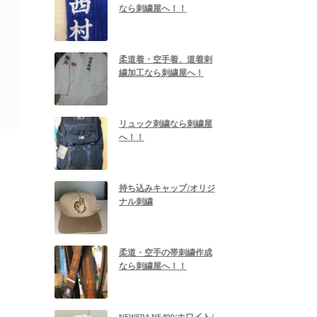
なら刺繍屋へ！！
柔道着・空手着、道着刺
繍加工なら刺繍屋へ！
リュック刺繍なら刺繍屋
へ！！
持ち込みキャップ/オリジ
ナル刺繍
柔道・空手の帯刺繍作成
なら刺繍屋へ！！
NEWERA NE400/ホワイト/