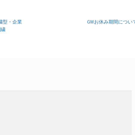
次
繍型・企業
GWお休み期間につい
の
刺繍
投
稿: