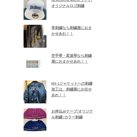
オリジナルロゴ刺繍
革刺繍なら刺繍屋におま
かせあれ！！
空手帯・柔道帯なら刺繍
屋におまかせあれ！！
MA-1ジャケットへの刺繍
加工は、刺繍屋にお任せ
あれ！！
お持込みケープ/オリジナ
ル刺繍 /カラー刺繍