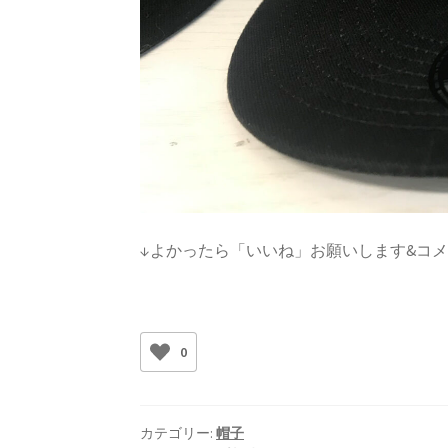
↓よかったら「いいね」お願いします&コ
0
カテゴリー:
帽子