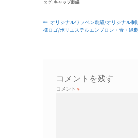
タグ:
キャップ刺繍
投
前
オリジナルワッペン刺繍/オリジナル刺
の
様ロゴ/ポリエステルエンブロン・青・緑
稿
投
ナ
稿:
ビ
ゲ
コメントを残す
ー
コメント
※
シ
ョ
ン