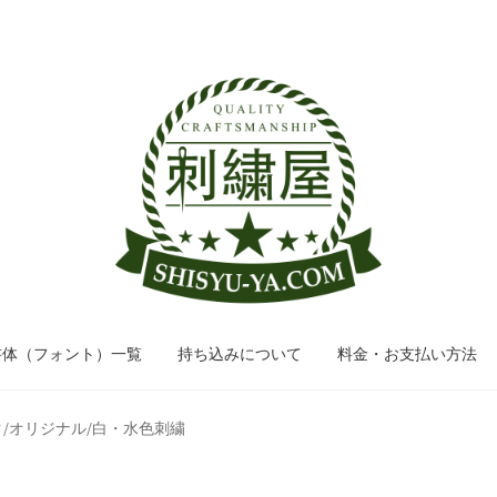
ナ
コ
ビ
ン
ゲ
テ
ー
ン
シ
ツ
ョ
へ
ン
ス
へ
キ
ス
ッ
キ
プ
ッ
書体（フォント）一覧
持ち込みについて
料金・お支払い方法
プ
ラック/オリジナル/白・水色刺繍