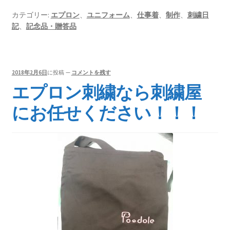
カテゴリー:
エプロン
、
ユニフォーム
、
仕事着
、
制作
、
刺繍日
記
、
記念品・贈答品
2018年2月6日
に投稿
—
コメントを残す
エプロン刺繍なら刺繍屋
にお任せください！！！