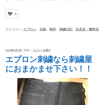
0
カテゴリー:
エプロン
、
伝統
、
制作
、
刺繍日記
、
記念品・贈答品
2019年3月7日
に投稿
—
コメントを残す
エプロン刺繍なら刺繍屋
におまかませ下さい！！