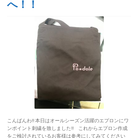
へ！！
こんばんわ!! 本日はオールシーズン活躍のエプロンにワ
ンポイント刺繍を致しました!! これからエプロン作成
をご検討されているお客様は参考にしてみてください