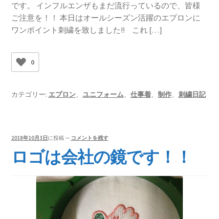
です。 インフルエンザもまだ流行っているので、皆様
ご注意を！！ 本日はオールシーズン活躍のエプロンに
ワンポイント刺繍を致しました!! これ […]
0
カテゴリー:
エプロン
、
ユニフォーム
、
仕事着
、
制作
、
刺繍日記
2018年10月3日
に投稿
—
コメントを残す
ロゴは会社の鏡です！！