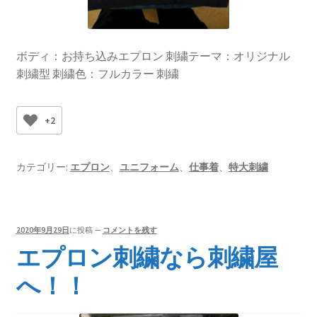
ボディ：お持ち込みエプロン 刺繍テーマ：オリジナル
刺繍型 刺繍色：フルカラー 刺繍
+2
カテゴリー:
エプロン
、
ユニフォーム
、
仕事着
、
特大刺繍
2020年9月29日
に投稿
—
コメントを残す
エプロン刺繍なら刺繍屋
へ！！