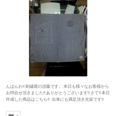
んばんわ!! 刺繍屋の須藤です。 本日も様々なお客様から
お問合せ頂きました!! ありがとうございます!! さて!! 本日
作成した商品はこちら!! 出来にも満足頂き光栄です!!