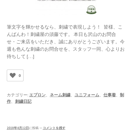
筆文字を輝かせるなら、刺繍で表現しよう！ 皆様、こ
んばんわ！刺繍屋の須藤です。 本日も沢山のお問合
せ・ご来店をいただき、誠にありがとうございます。今
週も色んな刺繍のお問合せを、スタッフ一同、心よりお
待ちして […]
0
カテゴリー:
エプロン
、
ネーム刺繍
、
ユニフォーム
、
仕事着
、
制
作
、
刺繍日記
2018年4月12日
に投稿
—
コメントを残す