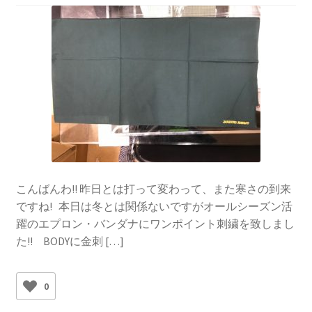
こんばんわ!! 昨日とは打って変わって、また寒さの到来
ですね! 本日は冬とは関係ないですがオールシーズン活
躍のエプロン・バンダナにワンポイント刺繍を致しまし
た!! BODYに金刺 […]
0