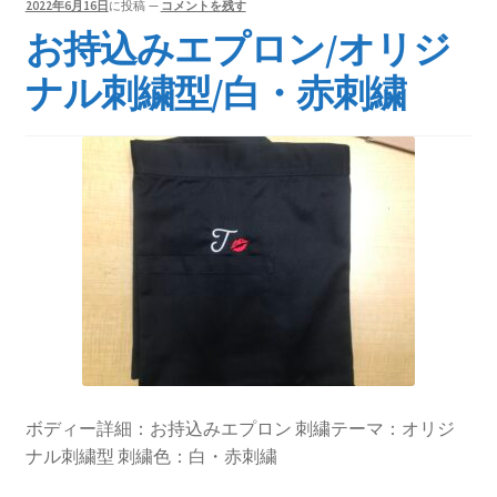
持ち込みについて
2022年6月16日
に投稿
—
コメントを残す
お持込みエプロン/オリジ
料金・お支払い方法
ナル刺繍型/白・赤刺繍
制作事例
お見積り・お問い合わせ
ボディー詳細：お持込みエプロン 刺繍テーマ：オリジ
ナル刺繍型 刺繍色：白・赤刺繍