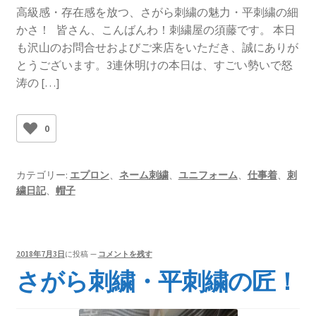
高級感・存在感を放つ、さがら刺繍の魅力・平刺繍の細
かさ！ 皆さん、こんばんわ！刺繍屋の須藤です。 本日
も沢山のお問合せおよびご来店をいただき、誠にありが
とうございます。3連休明けの本日は、すごい勢いで怒
涛の […]
0
カテゴリー:
エプロン
、
ネーム刺繍
、
ユニフォーム
、
仕事着
、
刺
繍日記
、
帽子
2018年7月3日
に投稿
—
コメントを残す
さがら刺繍・平刺繍の匠！