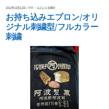
2021年10月12日
に投稿
—
コメントを残す
お持ち込みエプロン/オリ
ジナル刺繍型/フルカラー
刺繍