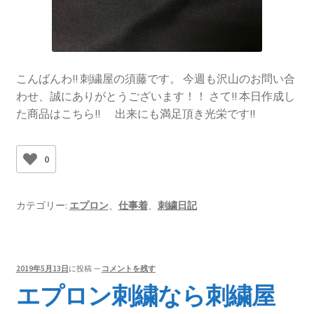
こんばんわ!! 刺繍屋の須藤です。 今週も沢山のお問い合
わせ、誠にありがとうございます！！ さて!! 本日作成し
た商品はこちら!! 出来にも満足頂き光栄です!!
0
カテゴリー:
エプロン
、
仕事着
、
刺繍日記
2019年5月13日
に投稿
—
コメントを残す
エプロン刺繍なら刺繍屋