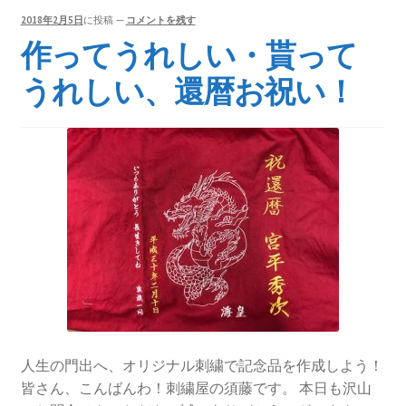
2018年2月5日
に投稿
—
コメントを残す
作ってうれしい・貰って
うれしい、還暦お祝い！
人生の門出へ、オリジナル刺繍で記念品を作成しよう！
皆さん、こんばんわ！刺繍屋の須藤です。 本日も沢山