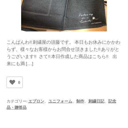
こんばんわ!! 刺繍屋の須藤です。 本日もお休みにかかわ
らず、様々なお客様からお問合せ頂きました!! ありがと
うございます!! さて!! 本日作成した商品はこちら!! 出
来にも満 […]
0
カテゴリー:
エプロン
、
ユニフォーム
、
制作
、
刺繍日記
、
記念
品・贈答品