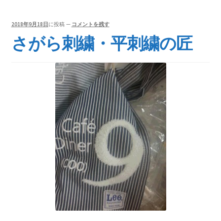
2018年9月18日
に投稿
—
コメントを残す
さがら刺繍・平刺繍の匠