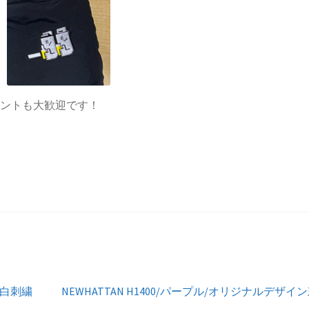
メントも大歓迎です！
次
/白刺繍
NEWHATTAN H1400/パープル/オリジナルデザイ
の