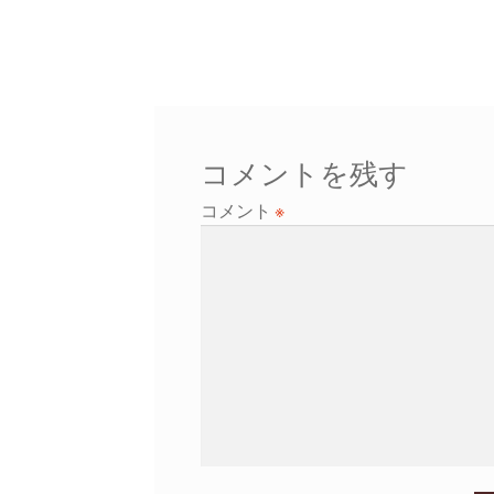
稿
投
ナ
稿:
ビ
ゲ
コメントを残す
ー
コメント
※
シ
ョ
ン