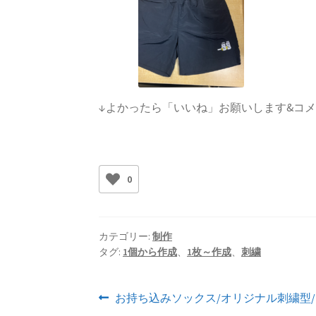
↓よかったら「いいね」お願いします&コ
0
カテゴリー:
制作
タグ:
1個から作成
、
1枚～作成
、
刺繍
投
前
お持ち込みソックス/オリジナル刺繍型
の