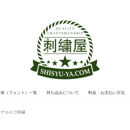
ナ
コ
ビ
ン
ゲ
テ
ー
ン
シ
ツ
ョ
へ
ン
ス
へ
キ
ス
ッ
キ
プ
ッ
書体（フォント）一覧
持ち込みについて
料金・お支払い方法
プ
ジナルロゴ刺繡