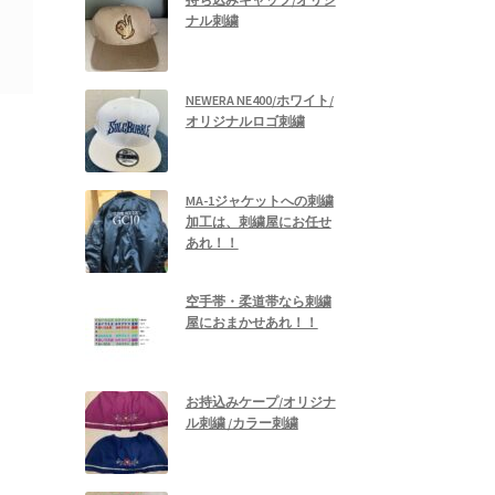
ナル刺繍
NEWERA NE400/ホワイト/
オリジナルロゴ刺繍
MA-1ジャケットへの刺繍
加工は、刺繍屋にお任せ
あれ！！
空手帯・柔道帯なら刺繍
屋におまかせあれ！！
お持込みケープ/オリジナ
ル刺繍 /カラー刺繍