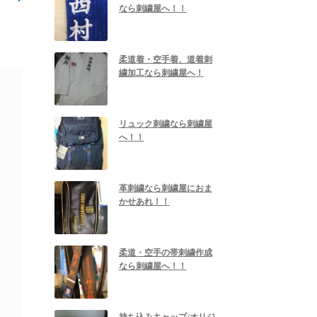
なら刺繍屋へ！！
柔道着・空手着、道着刺
繍加工なら刺繍屋へ！
リュック刺繍なら刺繍屋
へ！！
革刺繍なら刺繍屋におま
かせあれ！！
柔道・空手の帯刺繍作成
なら刺繍屋へ！！
持ち込みキャップ/オリジ