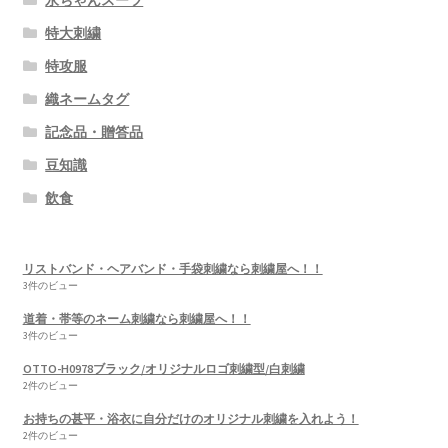
特大刺繍
特攻服
織ネームタグ
記念品・贈答品
豆知識
飲食
リストバンド・ヘアバンド・手袋刺繍なら刺繍屋へ！！
3件のビュー
道着・帯等のネーム刺繍なら刺繍屋へ！！
3件のビュー
OTTO-H0978ブラック/オリジナルロゴ刺繍型/白刺繍
2件のビュー
お持ちの甚平・浴衣に自分だけのオリジナル刺繍を入れよう！
2件のビュー