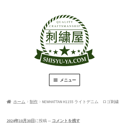
ナ
コ
ビ
ン
ゲ
テ
ー
ン
シ
ツ
ョ
へ
ン
ス
へ
キ
ス
ッ
キ
プ
メニュー
ッ
プ
刺繍屋のこだわり
ホーム
制作
NEWHATTAN H1155 ライトデニム ロゴ刺繍
取扱商品一覧
書体（フォント）一覧
2024年10月30日
に投稿
—
コメントを残す