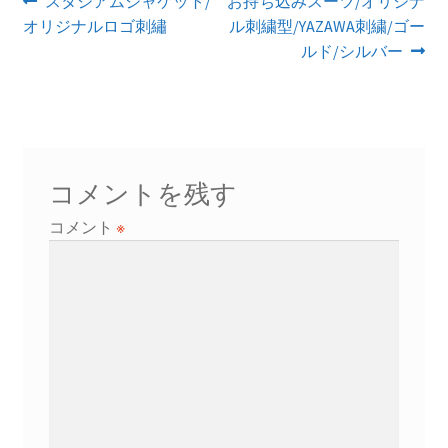
投
前
次
スタジアムジャケット/
お持ち込みスーツ/オリジナ
の
の
オリジナルロゴ刺繡
ル刺繍型/YAZAWA刺繍/ゴー
稿
投
投
ルド/シルバー
ナ
稿:
稿:
ビ
ゲ
ー
コメントを残す
シ
コメント
※
ョ
ン