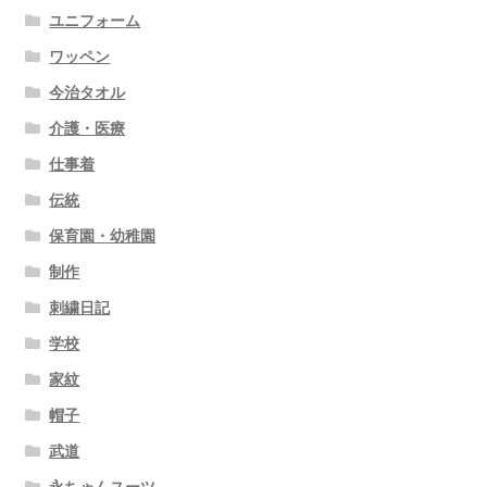
ユニフォーム
ワッペン
今治タオル
介護・医療
仕事着
伝統
保育園・幼稚園
制作
刺繍日記
学校
家紋
帽子
武道
永ちゃんスーツ