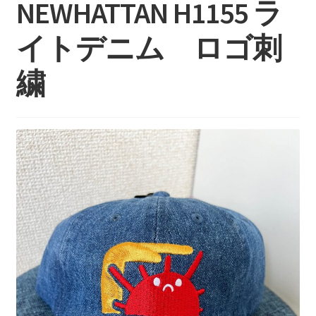
NEWHATTAN H1155 ラ
持ち込みについて
料金・お支払い方法
イトデニム ロゴ刺
制作事例
繍
お見積り・お問い合わせ