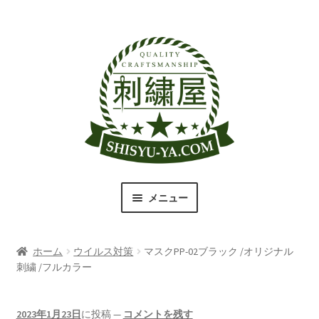
ナ
コ
ビ
ン
ゲ
テ
ー
ン
シ
ツ
ョ
へ
ン
ス
へ
キ
ス
ッ
キ
プ
メニュー
ッ
プ
刺繍屋のこだわり
ホーム
ウイルス対策
マスクPP-02ブラック /オリジナル
取扱商品一覧
刺繍 /フルカラー
書体（フォント）一覧
2023年1月23日
に投稿
—
コメントを残す