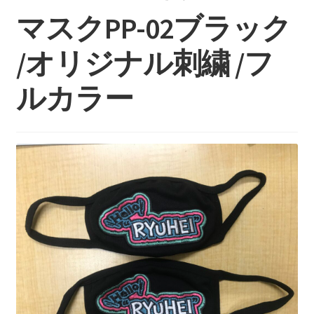
持ち込みについて
マスクPP-02ブラック
料金・お支払い方法
/オリジナル刺繍 /フ
制作事例
ルカラー
お見積り・お問い合わせ