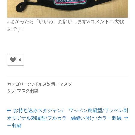
↓よかったら「いいね」お願いします&コメントも大歓
迎です！
0
カテゴリー:
ウイルス対策
、
マスク
タグ:
マスク刺繍
投
前
次
お持ち込みスタジャン/
ワッペン刺繍型/ワッペン刺
の
の
オリジナル刺繍型/フルカラ
繍縫い付け /カラー刺繍
稿
投
投
ー刺繍
ナ
稿:
稿: