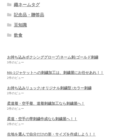
織ネームタグ
記念品・贈答品
豆知識
飲食
お持ち込みボクシンググローブ/ネーム刺/ゴールド刺繍
3件のビュー
MA-1ジャケットへの刺繍加工は、刺繍屋にお任せあれ！！
2件のビュー
お持ち込みリュック/オリジナル刺繍型 /カラー刺繍
2件のビュー
柔道着・空手着、道着刺繍加工なら刺繍屋へ！
2件のビュー
柔道・空手の帯刺繍作成なら刺繍屋へ！！
2件のビュー
生地を選んで自分だけの形・サイズを作成しよう！！