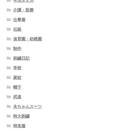
今治タオル
介護・医療
仕事着
伝統
保育園・幼稚園
制作
刺繍日記
学校
家紋
帽子
武道
永ちゃんスーツ
特大刺繍
特攻服