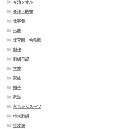
今治タオル
介護・医療
仕事着
伝統
保育園・幼稚園
制作
刺繍日記
学校
家紋
帽子
武道
永ちゃんスーツ
特大刺繍
特攻服