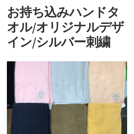
持ち込みについて
お持ち込みハンドタ
料金・お支払い方法
オル/オリジナルデザ
制作事例
イン/シルバー刺繍
お見積り・お問い合わせ