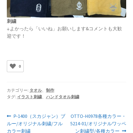
刺繍
↓よかったら「いいね」お願いします&コメントも大歓
迎です！
0
カテゴリー:
タオル
、
制作
タグ:
イラスト刺繍
、
ハンドタオル刺繍
投
前
次
P-1400（スカジャン）ブ
OTTO-H0978各種カラー・
の
の
ルー/オリジナル刺繍/フル
5214-01/オリジナルワッペ
稿
投
投
カラー刺繍
ン刺繍型/各種カラー