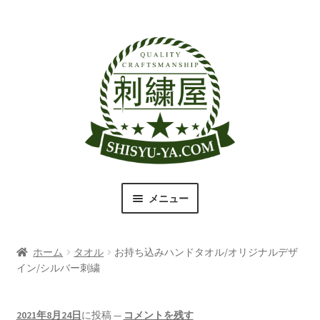
ナ
コ
ビ
ン
ゲ
テ
ー
ン
シ
ツ
ョ
へ
ン
ス
へ
キ
ス
ッ
キ
プ
メニュー
ッ
プ
刺繍屋のこだわり
ホーム
タオル
お持ち込みハンドタオル/オリジナルデザ
取扱商品一覧
イン/シルバー刺繍
書体（フォント）一覧
2021年8月24日
に投稿
—
コメントを残す