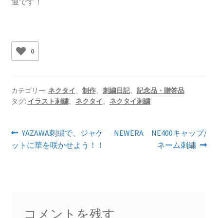
迎です！
0
カテゴリー:
ネクタイ
、
制作
、
刺繍日記
、
記念品・贈答品
タグ:
イラスト刺繍
、
ネクタイ
、
ネクタイ刺繍
投
前
次
YAZAWA刺繍で、ジャケ
NEWERA NE400キャップ/
の
の
ットに華を咲かせよう！！
ネーム刺繍
稿
投
投
ナ
稿:
稿:
ビ
ゲ
コメントを残す