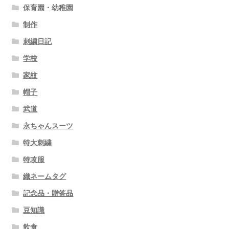
保育園・幼稚園
制作
刺繍日記
学校
家紋
帽子
武道
永ちゃんスーツ
特大刺繍
特攻服
織ネームタグ
記念品・贈答品
豆知識
飲食