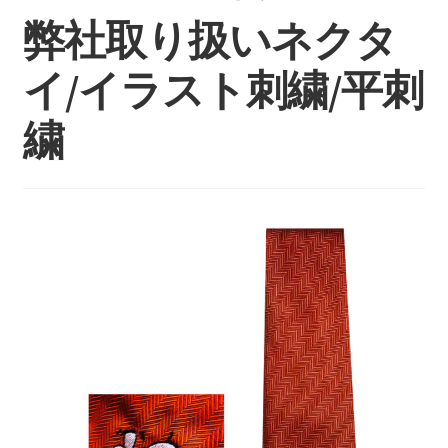
持ち込みについて
弊社取り扱いネクタ
料金・お支払い方法
イ/イラスト刺繍/平刺
制作事例
繍
お見積り・お問い合わせ