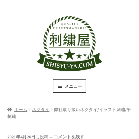
ナ
コ
ビ
ン
ゲ
テ
ー
ン
シ
ツ
ョ
へ
ン
ス
へ
キ
ス
ッ
キ
プ
メニュー
ッ
プ
刺繍屋のこだわり
ホーム
ネクタイ
弊社取り扱いネクタイ/イラスト刺繍/平
取扱商品一覧
刺繍
書体（フォント）一覧
2021年4月26日
に投稿
—
コメントを残す