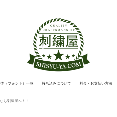
ナ
コ
ビ
ン
ゲ
テ
ー
ン
シ
ツ
ョ
へ
ン
ス
へ
キ
ス
ッ
キ
プ
ッ
書体（フォント）一覧
持ち込みについて
料金・お支払い方法
プ
なら刺繍屋へ！！