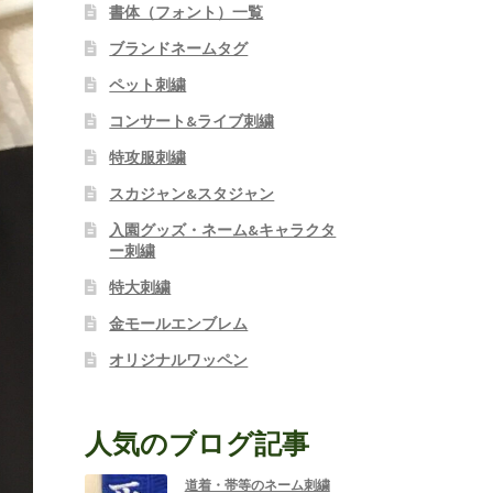
書体（フォント）一覧
ブランドネームタグ
ペット刺繍
コンサート&ライブ刺繍
特攻服刺繍
スカジャン&スタジャン
入園グッズ・ネーム&キャラクタ
ー刺繍
特大刺繍
金モールエンブレム
オリジナルワッペン
人気のブログ記事
道着・帯等のネーム刺繍