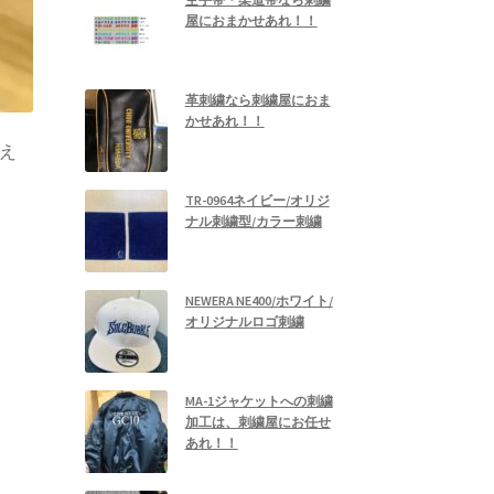
屋におまかせあれ！！
革刺繍なら刺繍屋におま
かせあれ！！
揃え
TR-0964ネイビー/オリジ
ナル刺繍型/カラー刺繍
NEWERA NE400/ホワイト/
オリジナルロゴ刺繍
MA-1ジャケットへの刺繍
加工は、刺繍屋にお任せ
あれ！！