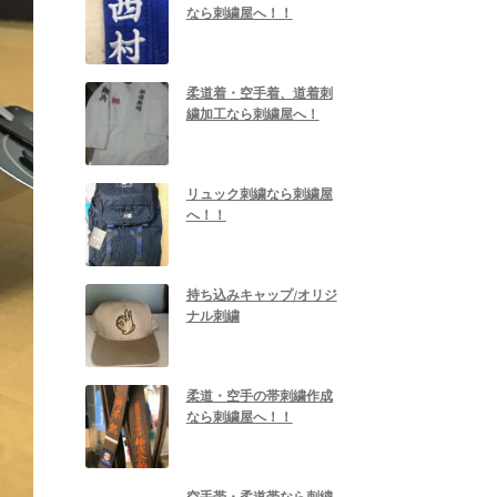
なら刺繍屋へ！！
柔道着・空手着、道着刺
繍加工なら刺繍屋へ！
リュック刺繍なら刺繍屋
へ！！
持ち込みキャップ/オリジ
ナル刺繍
柔道・空手の帯刺繍作成
なら刺繍屋へ！！
空手帯・柔道帯なら刺繍