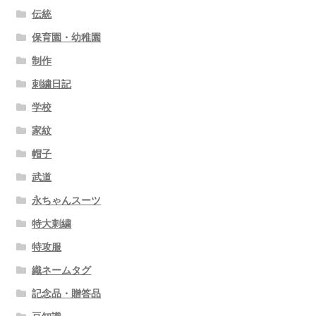
伝統
保育園・幼稚園
制作
刺繍日記
学校
家紋
帽子
武道
永ちゃんスーツ
特大刺繍
特攻服
織ネームタグ
記念品・贈答品