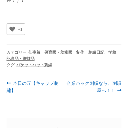
+1
カテゴリー:
仕事着
、
保育園・幼稚園
、
制作
、
刺繍日記
、
学校
、
記念品・贈答品
タグ:
バケットハット刺繍
投
前
次
本日の匠【キャップ刺
企業バック刺繍なら、刺繍
の
の
繍】
屋へ！！
稿
投
投
ナ
稿:
稿:
ビ