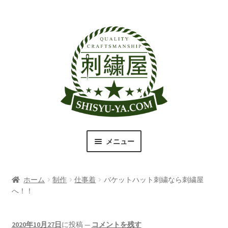
ナ
コ
ビ
ン
ゲ
テ
ー
ン
シ
ツ
ョ
へ
ン
ス
へ
キ
ス
ッ
キ
プ
メニュー
ッ
プ
刺繍屋のこだわり
ホーム
制作
仕事着
バケットハット刺繍なら刺繍屋
取扱商品一覧
へ！！
書体（フォント）一覧
2020年10月27日
に投稿
—
コメントを残す