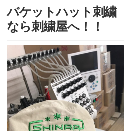
持ち込みについて
バケットハット刺繍
料金・お支払い方法
なら刺繍屋へ！！
制作事例
お見積り・お問い合わせ