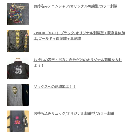
お持込みデニムシャツ/オリジナル刺繍型/カラー刺繍
7490-01（MA-1）ブラック/オリジナル刺繍型＋既存書体加
工/ゴールド＋白刺繍＋赤刺繍
お持ちの甚平・浴衣に自分だけのオリジナル刺繍を入れ
よう！
ソックスへの刺繍加工！！
お持ち込みリュック/オリジナル刺繍型 /カラー刺繍