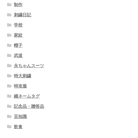
制作
刺繍日記
学校
家紋
帽子
武道
永ちゃんスーツ
特大刺繍
特攻服
織ネームタグ
記念品・贈答品
豆知識
飲食