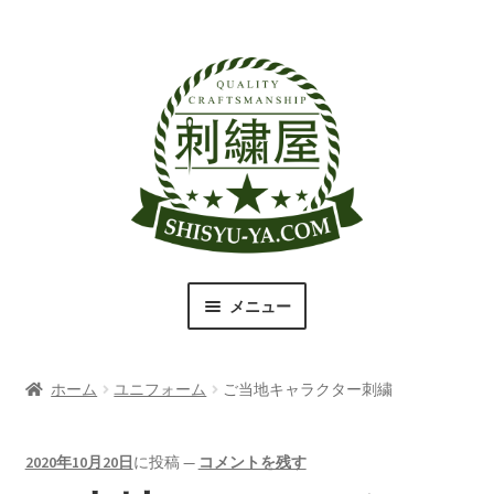
ナ
コ
ビ
ン
ゲ
テ
ー
ン
シ
ツ
ョ
へ
ン
ス
へ
キ
ス
ッ
キ
プ
メニュー
ッ
プ
刺繍屋のこだわり
ホーム
ユニフォーム
ご当地キャラクター刺繍
取扱商品一覧
書体（フォント）一覧
2020年10月20日
に投稿
—
コメントを残す