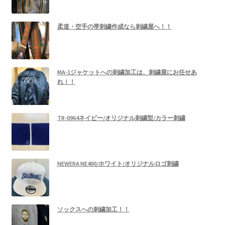
柔道・空手の帯刺繍作成なら刺繍屋へ！！
MA-1ジャケットへの刺繍加工は、刺繍屋にお任せあ
れ！！
TR-0964ネイビー/オリジナル刺繍型/カラー刺繍
NEWERA NE400/ホワイト/オリジナルロゴ刺繍
ソックスへの刺繍加工！！