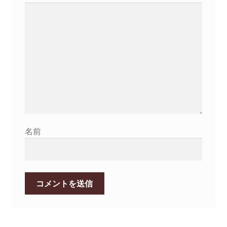
シ
ョ
ン
名前