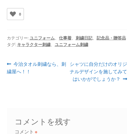
0
カテゴリー:
ユニフォーム
、
仕事着
、
刺繍日記
、
記念品・贈答品
タグ:
キャラクター刺繍
、
ユニフォーム刺繍
投
前
次
今治タオル刺繍なら、刺
シャツに自分だけのオリジ
の
の
繍屋へ！！
ナルデザインを施してみて
稿
投
投
はいかがでしょうか？
ナ
稿:
稿:
ビ
ゲ
ー
コメントを残す
コメント
※