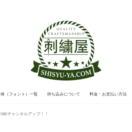
ナ
コ
ビ
ン
ゲ
テ
ー
ン
シ
ツ
ョ
へ
ン
ス
へ
キ
ス
ッ
キ
プ
ッ
書体（フォント）一覧
持ち込みについて
料金・お支払い方法
プ
TUBEチャンネルアップ！！