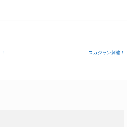
次
！！
スカジャン刺繍！
の
投
稿: