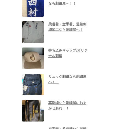
なら刺繍屋へ！！
柔道着・空手着、道着刺
繍加工なら刺繍屋へ！
持ち込みキャップ/オリジ
ナル刺繍
リュック刺繍なら刺繍屋
へ！！
革刺繍なら刺繍屋におま
かせあれ！！
空手帯・柔道帯なら刺繍