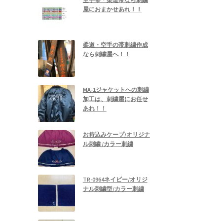
屋におまかせあれ！！
柔道・空手の帯刺繍作成
なら刺繍屋へ！！
MA-1ジャケットへの刺繍
加工は、刺繍屋にお任せ
あれ！！
お持込みケープ/オリジナ
ル刺繍 /カラー刺繍
TR-0964ネイビー/オリジ
ナル刺繍型/カラー刺繍