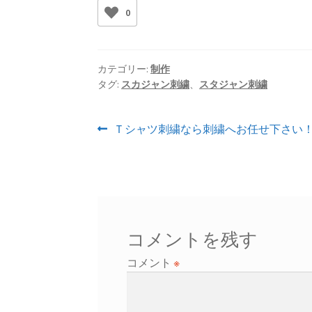
0
カテゴリー:
制作
タグ:
スカジャン刺繍
、
スタジャン刺繍
投
前
Ｔシャツ刺繍なら刺繍へお任せ下さい
の
稿
投
ナ
稿:
ビ
ゲ
コメントを残す
ー
コメント
※
シ