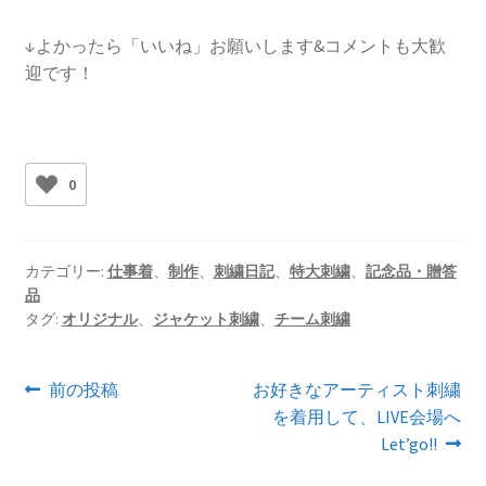
↓よかったら「いいね」お願いします&コメントも大歓
迎です！
0
カテゴリー:
仕事着
、
制作
、
刺繍日記
、
特大刺繍
、
記念品・贈答
品
タグ:
オリジナル
、
ジャケット刺繍
、
チーム刺繍
投
前
次
前の投稿
お好きなアーティスト刺繍
の
の
を着用して、LIVE会場へ
稿
投
投
Let’go!!
ナ
稿:
稿: