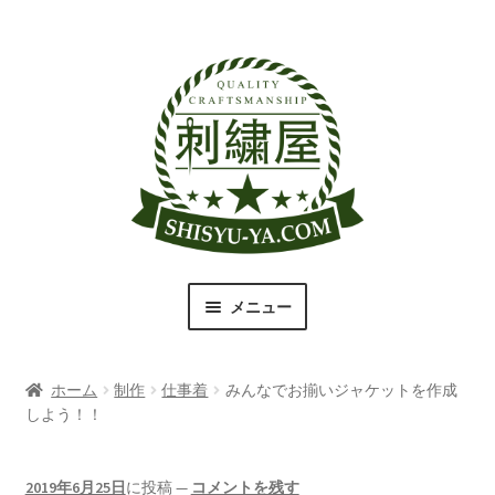
ナ
コ
ビ
ン
ゲ
テ
ー
ン
シ
ツ
ョ
へ
ン
ス
へ
キ
ス
ッ
キ
プ
メニュー
ッ
プ
刺繍屋のこだわり
ホーム
制作
仕事着
みんなでお揃いジャケットを作成
取扱商品一覧
しよう！！
書体（フォント）一覧
2019年6月25日
に投稿
—
コメントを残す