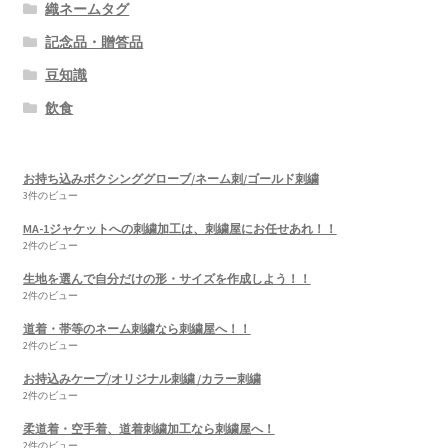
織ネームタグ
記念品・贈答品
豆知識
飲食
お持ち込みボクシンググローブ/ネーム刺/ゴールド刺繍
3件のビュー
MA-1ジャケットへの刺繍加工は、刺繍屋にお任せあれ！！
2件のビュー
生地を選んで自分だけの形・サイズを作成しよう！！
2件のビュー
道着・帯等のネーム刺繍なら刺繍屋へ！！
2件のビュー
お持込みケープ/オリジナル刺繍 /カラー刺繍
2件のビュー
柔道着・空手着、道着刺繍加工なら刺繍屋へ！
2件のビュー