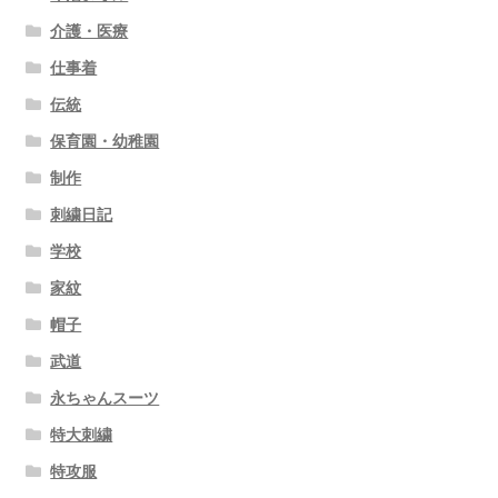
介護・医療
仕事着
伝統
保育園・幼稚園
制作
刺繍日記
学校
家紋
帽子
武道
永ちゃんスーツ
特大刺繍
特攻服