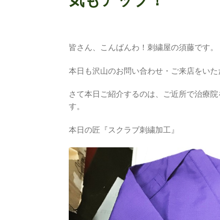
気もアップ！
皆さん、こんばんわ！刺繍屋の須藤です。
本日も沢山のお問い合わせ・ご来店をいた
さて本日ご紹介するのは、ご近所で治療院
す。
本日の匠『スクラブ刺繍加工』