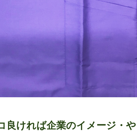
コ良ければ企業のイメージ・や