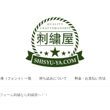
ナ
コ
ビ
ン
ゲ
テ
ー
ン
シ
ツ
ョ
へ
ン
ス
へ
キ
ス
ッ
キ
プ
ッ
書体（フォント）一覧
持ち込みについて
料金・お支払い方法
プ
フォーム刺繍なら刺繍屋へ！！