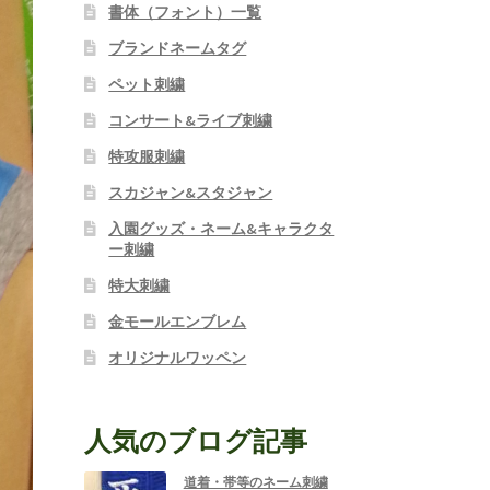
書体（フォント）一覧
ブランドネームタグ
ペット刺繍
コンサート&ライブ刺繍
特攻服刺繍
スカジャン&スタジャン
入園グッズ・ネーム&キャラクタ
ー刺繍
特大刺繍
金モールエンブレム
オリジナルワッペン
人気のブログ記事
道着・帯等のネーム刺繍