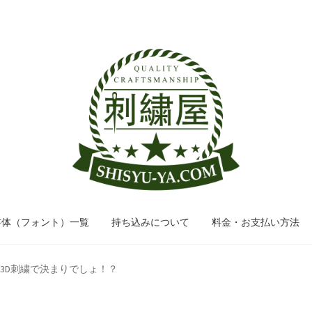
ナ
コ
ビ
ン
ゲ
テ
ー
ン
シ
ツ
ョ
へ
ン
ス
へ
キ
ス
ッ
キ
プ
ッ
書体（フォント）一覧
持ち込みについて
料金・お支払い方法
プ
3D刺繍で決まりでしょ！？