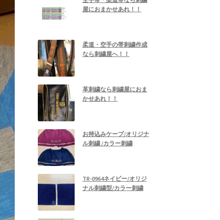
屋におまかせあれ！！
柔道・空手の帯刺繍作成
なら刺繍屋へ！！
革刺繍なら刺繍屋におま
かせあれ！！
お持込みケープ/オリジナ
ル刺繍 /カラー刺繍
TR-0964ネイビー/オリジ
ナル刺繍型/カラー刺繍