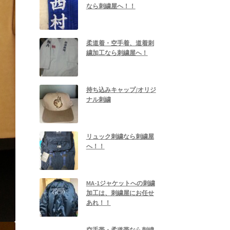
なら刺繍屋へ！！
柔道着・空手着、道着刺
繍加工なら刺繍屋へ！
持ち込みキャップ/オリジ
ナル刺繍
リュック刺繍なら刺繍屋
へ！！
MA-1ジャケットへの刺繍
加工は、刺繍屋にお任せ
あれ！！
空手帯・柔道帯なら刺繍