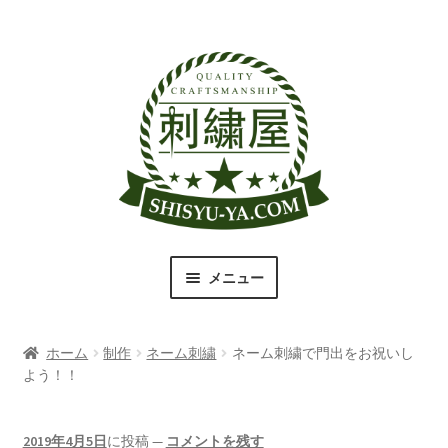
ナ
コ
ビ
ン
ゲ
テ
ー
ン
シ
ツ
ョ
へ
ン
ス
へ
キ
ス
ッ
キ
プ
メニュー
ッ
プ
刺繍屋のこだわり
ホーム
制作
ネーム刺繍
ネーム刺繍で門出をお祝いし
取扱商品一覧
よう！！
書体（フォント）一覧
2019年4月5日
に投稿
—
コメントを残す