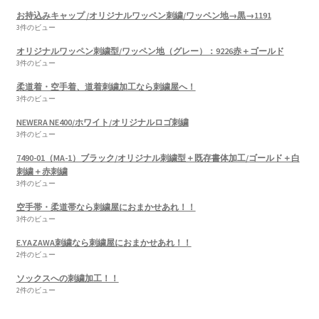
お持込みキャップ /オリジナルワッペン刺繍/ワッペン地→黒→1191
3件のビュー
オリジナルワッペン刺繍型/ワッペン地（グレー）：9226赤＋ゴールド
3件のビュー
柔道着・空手着、道着刺繍加工なら刺繍屋へ！
3件のビュー
NEWERA NE400/ホワイト/オリジナルロゴ刺繍
3件のビュー
7490-01（MA-1）ブラック/オリジナル刺繍型＋既存書体加工/ゴールド＋白
刺繍＋赤刺繍
3件のビュー
空手帯・柔道帯なら刺繍屋におまかせあれ！！
3件のビュー
E.YAZAWA刺繍なら刺繍屋におまかせあれ！！
2件のビュー
ソックスへの刺繍加工！！
2件のビュー