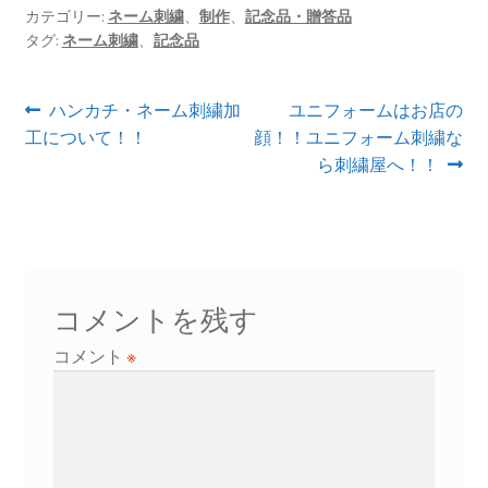
カテゴリー:
ネーム刺繍
、
制作
、
記念品・贈答品
タグ:
ネーム刺繍
、
記念品
投
前
次
ハンカチ・ネーム刺繍加
ユニフォームはお店の
の
の
工について！！
顔！！ユニフォーム刺繍な
稿
投
投
ら刺繍屋へ！！
ナ
稿:
稿:
ビ
ゲ
ー
コメントを残す
シ
コメント
※
ョ
ン