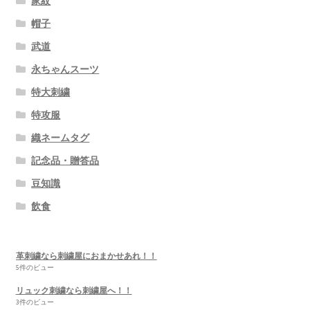
家紋
帽子
武道
永ちゃんスーツ
特大刺繍
特攻服
織ネームタグ
記念品・贈答品
豆知識
飲食
革刺繍なら刺繍屋におまかせあれ！！
5件のビュー
リュック刺繍なら刺繍屋へ！！
3件のビュー