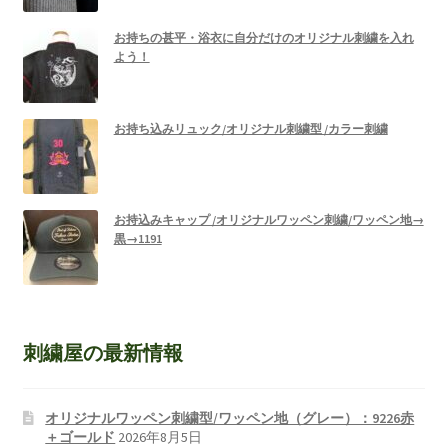
お持ちの甚平・浴衣に自分だけのオリジナル刺繍を入れ
よう！
お持ち込みリュック/オリジナル刺繍型 /カラー刺繍
お持込みキャップ /オリジナルワッペン刺繍/ワッペン地→
黒→1191
刺繍屋の最新情報
オリジナルワッペン刺繍型/ワッペン地（グレー）：9226赤
＋ゴールド
2026年8月5日