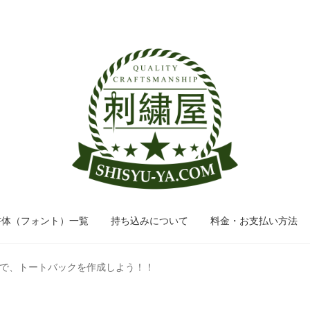
ナ
コ
ビ
ン
ゲ
テ
ー
ン
シ
ツ
ョ
へ
ン
ス
へ
キ
ス
ッ
キ
プ
ッ
書体（フォント）一覧
持ち込みについて
料金・お支払い方法
プ
で、トートバックを作成しよう！！