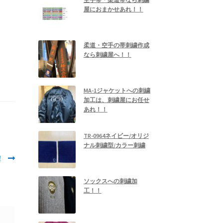
屋におまかせあれ！！
柔道・空手の帯刺繍作成
なら刺繍屋へ！！
MA-1ジャケットへの刺繍
加工は、刺繍屋にお任せ
あれ！！
TR-0964ネイビー/オリジ
ナル刺繍型/カラー刺繍
！
ソックスへの刺繍加
工！！