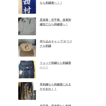
なら刺繍屋へ！！
柔道着・空手着、道着刺
繍加工なら刺繍屋へ！
持ち込みキャップ/オリジ
ナル刺繍
リュック刺繍なら刺繍屋
へ！！
革刺繍なら刺繍屋におま
かせあれ！！
空手帯・柔道帯なら刺繍