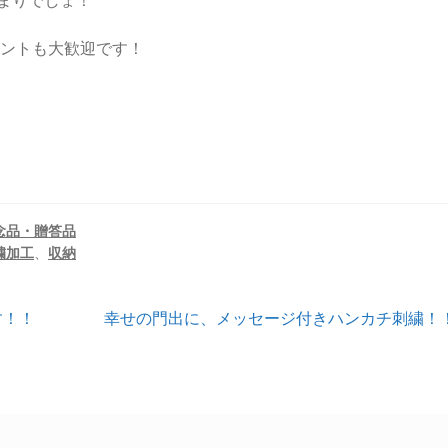
まりでしょ！
メントも大歓迎です！
念品・贈答品
繍加工
、
収納
次
す！！
幸せの門出に、メッセージ付きハンカチ刺繍！
の
投
稿: