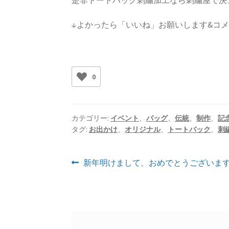
是非トートバック刺繍加工なら刺繍屋で決
↓よかったら「いいね」お願いします&コ
0
カテゴリー:
イベント
、
バッグ
、
伝統
、
制作
、
記
タグ:
お出かけ
、
オリジナル
、
トートバック
、
刺
投
前
新年明けまして、おめでとうございま
の
稿
投
ナ
稿:
ビ