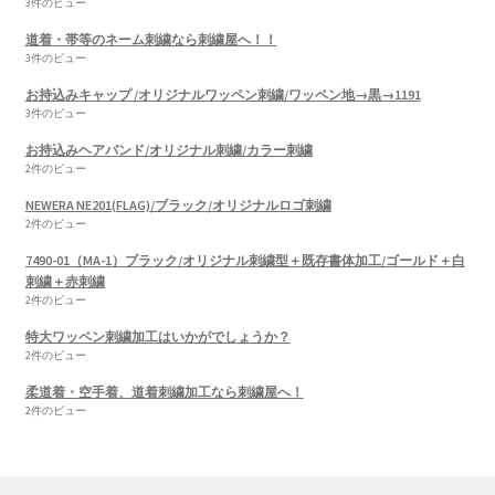
3件のビュー
道着・帯等のネーム刺繍なら刺繍屋へ！！
3件のビュー
お持込みキャップ /オリジナルワッペン刺繍/ワッペン地→黒→1191
3件のビュー
お持込みヘアバンド/オリジナル刺繍/カラー刺繍
2件のビュー
NEWERA NE201(FLAG)/ブラック/オリジナルロゴ刺繍
2件のビュー
7490-01（MA-1）ブラック/オリジナル刺繍型＋既存書体加工/ゴールド＋白
刺繍＋赤刺繍
2件のビュー
特大ワッペン刺繍加工はいかがでしょうか？
2件のビュー
柔道着・空手着、道着刺繍加工なら刺繍屋へ！
2件のビュー