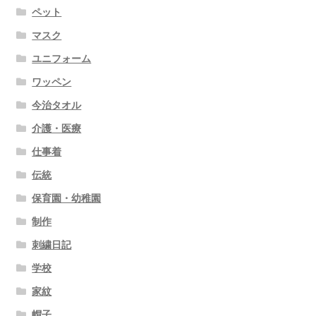
ペット
マスク
ユニフォーム
ワッペン
今治タオル
介護・医療
仕事着
伝統
保育園・幼稚園
制作
刺繍日記
学校
家紋
帽子