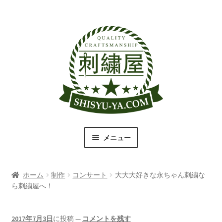
ナ
コ
ビ
ン
ゲ
テ
ー
ン
シ
ツ
ョ
へ
ン
ス
へ
キ
ス
ッ
キ
プ
メニュー
ッ
プ
刺繍屋のこだわり
ホーム
制作
コンサート
大大大好きな永ちゃん刺繍な
取扱商品一覧
ら刺繍屋へ！
書体（フォント）一覧
2017年7月3日
に投稿
—
コメントを残す