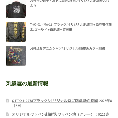
お持ちの甚平・浴衣に自分だけのオリジナル刺繍を入れ
よう！
7490-01（MA-1）ブラック/オリジナル刺繍型＋既存書体加
工/ゴールド＋白刺繍＋赤刺繍
お持込みデニムシャツ/オリジナル刺繍型/カラー刺繍
刺繍屋の最新情報
OTTO-H0978ブラック/オリジナルロゴ刺繍型/白刺繍
2026年8
月6日
オリジナルワッペン刺繍型/ワッペン地（グレー）：9226赤