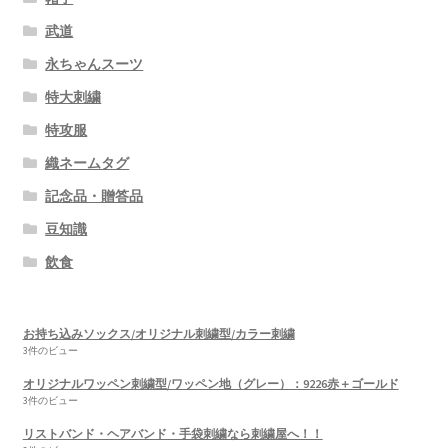
武道
永ちゃんスーツ
特大刺繍
特攻服
織ネームタグ
記念品・贈答品
豆知識
飲食
お持ち込みソックス/オリジナル刺繍型/カラー刺繍
3件のビュー
オリジナルワッペン刺繍型/ワッペン地（グレー）：9226赤＋ゴールド
3件のビュー
リストバンド・ヘアバンド・手袋刺繍なら刺繍屋へ！！