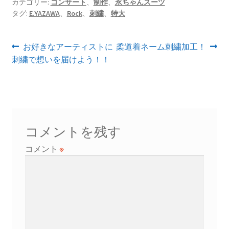
カテゴリー:
コンサート
、
制作
、
永ちゃんスーツ
タグ:
E.YAZAWA
、
Rock
、
刺繍
、
特大
投
前
次
お好きなアーティストに
柔道着ネーム刺繍加工！
の
の
刺繍で想いを届けよう！！
稿
投
投
ナ
稿:
稿:
ビ
ゲ
コメントを残す
ー
コメント
※
シ
ョ
ン