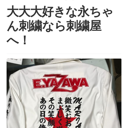
持ち込みについて
大大大好きな永ちゃ
料金・お支払い方法
ん刺繍なら刺繍屋
制作事例
へ！
お見積り・お問い合わせ