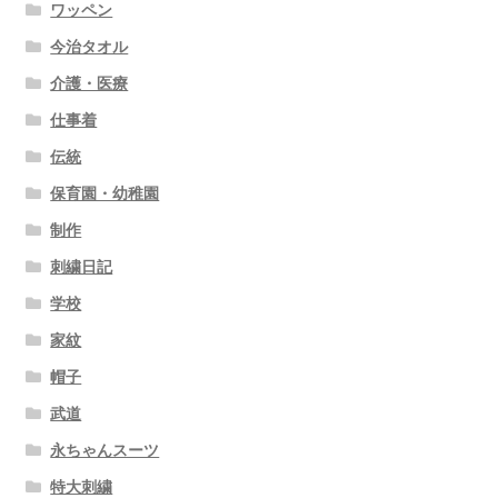
ワッペン
今治タオル
介護・医療
仕事着
伝統
保育園・幼稚園
制作
刺繍日記
学校
家紋
帽子
武道
永ちゃんスーツ
特大刺繍