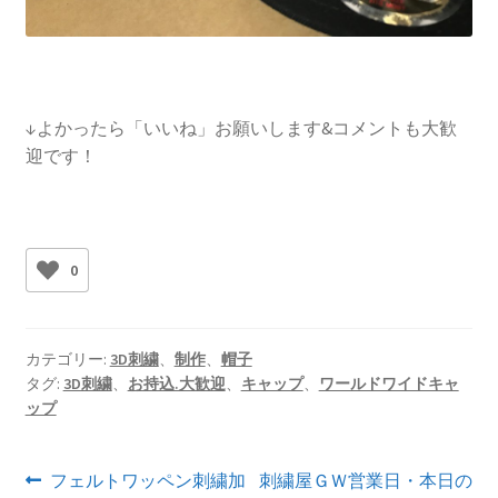
↓よかったら「いいね」お願いします&コメントも大歓
迎です！
0
カテゴリー:
3D刺繍
、
制作
、
帽子
タグ:
3D刺繍
、
お持込.大歓迎
、
キャップ
、
ワールドワイドキャ
ップ
投
前
次
フェルトワッペン刺繍加
刺繍屋ＧＷ営業日・本日の