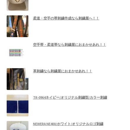
柔道・空手の帯刺繍作成なら刺繍屋へ！！
空手帯・柔道帯なら刺繍屋におまかせあれ！！
革刺繍なら刺繍屋におまかせあれ！！
TR-0964ネイビー/オリジナル刺繍型/カラー刺繍
NEWERA NE400/ホワイト/オリジナルロゴ刺繍