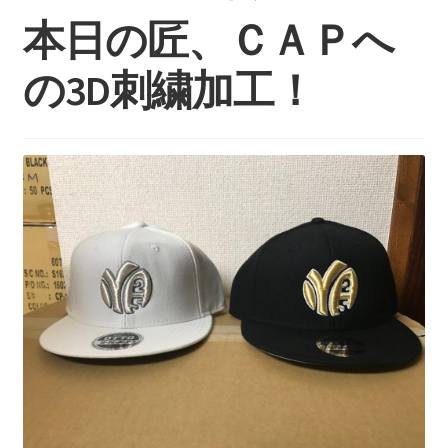
持ち込みについて
本日の匠、ＣＡＰへ
料金・お支払い方法
の3D刺繍加工！
制作事例
お見積り・お問い合わせ