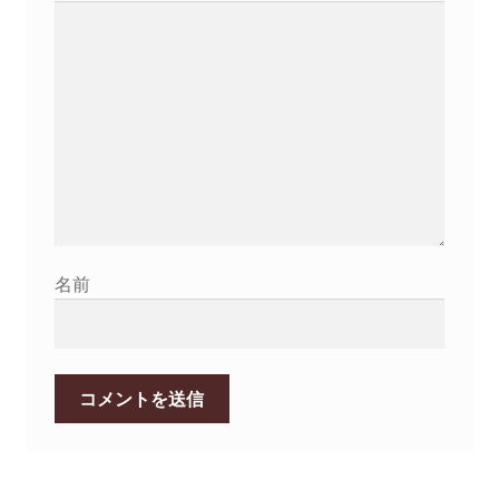
シ
ョ
ン
名前