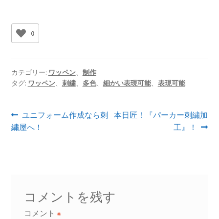
0
カテゴリー:
ワッペン
、
制作
タグ:
ワッペン
、
刺繍
、
多色
、
細かい表現可能
、
表現可能
投
前
次
ユニフォーム作成なら刺
本日匠！『パーカー刺繍加
の
の
繍屋へ！
工』！
稿
投
投
ナ
稿:
稿:
ビ
ゲ
コメントを残す
ー
コメント
※