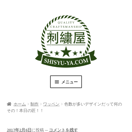
ナ
コ
ビ
ン
ゲ
テ
ー
ン
シ
ツ
ョ
へ
ン
ス
へ
キ
ス
ッ
キ
プ
メニュー
ッ
プ
刺繍屋のこだわり
ホーム
制作
ワッペン
色数が多いデザインだって何の
取扱商品一覧
その！本日の匠！！
書体（フォント）一覧
2017年2月6日
に投稿
—
コメントを残す