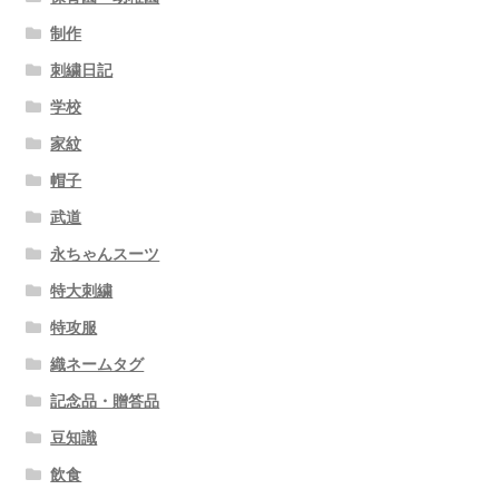
制作
刺繍日記
学校
家紋
帽子
武道
永ちゃんスーツ
特大刺繍
特攻服
織ネームタグ
記念品・贈答品
豆知識
飲食