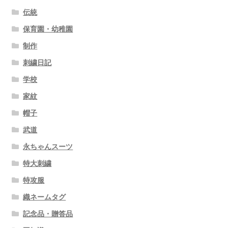
伝統
保育園・幼稚園
制作
刺繍日記
学校
家紋
帽子
武道
永ちゃんスーツ
特大刺繍
特攻服
織ネームタグ
記念品・贈答品