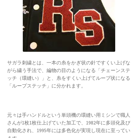
サガラ刺繍とは、一本の糸をかぎ状の針ですくい上げな
がら繍う手法で、編物の目のようになる「チェーンステ
ッチ（環縫い）」と、糸をすくい上げてループ状になる
「ループステッチ」に分かれます。
元々は手ハンドルという単頭機の環縫い用ミシンで職人
さんが1枚1枚仕上げていた加工で、1982年に多頭化及び
自動化され、1995年には多色化が実現し現在に至ってい