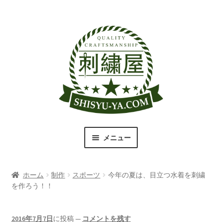
ナ
コ
ビ
ン
ゲ
テ
ー
ン
シ
ツ
ョ
へ
ン
ス
へ
キ
ス
ッ
キ
プ
メニュー
ッ
プ
刺繍屋のこだわり
ホーム
制作
スポーツ
今年の夏は、目立つ水着を刺繍
取扱商品一覧
を作ろう！！
書体（フォント）一覧
2016年7月7日
に投稿
—
コメントを残す