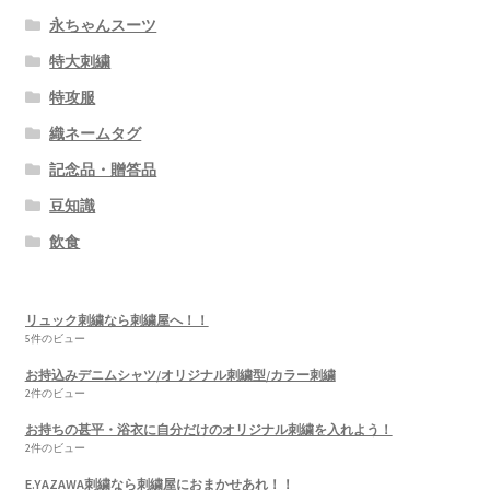
永ちゃんスーツ
特大刺繍
特攻服
織ネームタグ
記念品・贈答品
豆知識
飲食
リュック刺繍なら刺繍屋へ！！
5件のビュー
お持込みデニムシャツ/オリジナル刺繍型/カラー刺繍
2件のビュー
お持ちの甚平・浴衣に自分だけのオリジナル刺繍を入れよう！
2件のビュー
E.YAZAWA刺繍なら刺繍屋におまかせあれ！！