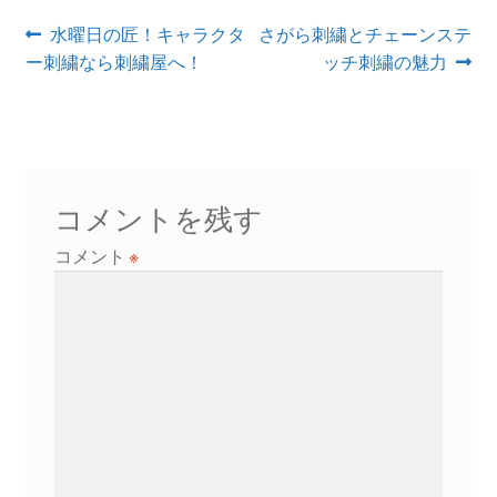
投
前
次
水曜日の匠！キャラクタ
さがら刺繍とチェーンステ
の
の
ー刺繍なら刺繍屋へ！
ッチ刺繍の魅力
稿
投
投
ナ
稿:
稿:
ビ
ゲ
コメントを残す
ー
コメント
※
シ
ョ
ン