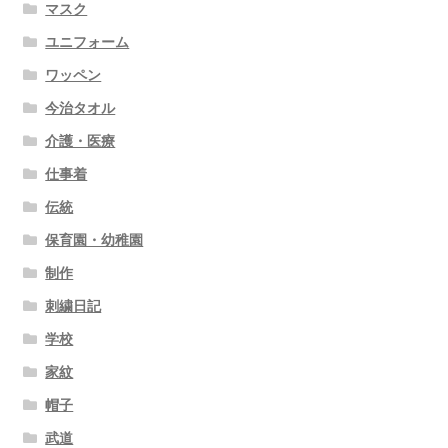
マスク
ユニフォーム
ワッペン
今治タオル
介護・医療
仕事着
伝統
保育園・幼稚園
制作
刺繍日記
学校
家紋
帽子
武道