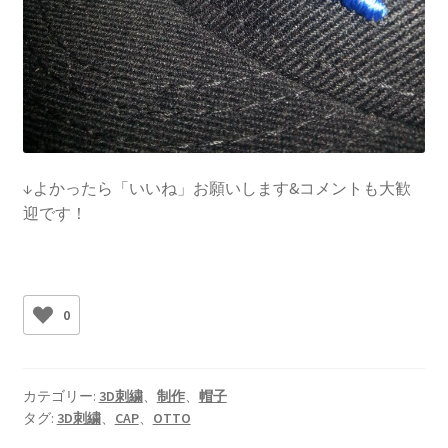
↓よかったら「いいね」お願いします&コメントも大歓
迎です！
0
カテゴリー:
3D刺繍
、
制作
、
帽子
タグ:
3D刺繍
、
CAP
、
OTTO