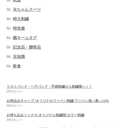
永ちゃんスーツ
特大刺繍
特攻服
織ネームタグ
記念品・贈答品
豆知識
飲食
リストバンド・ヘアバンド・手袋刺繍なら刺繍屋へ！！
3件のビュー
お持込みキャップ /オリジナルワッペン刺繍/ワッペン地→黒→1191
3件のビュー
お持ち込みソックス/オリジナル刺繍型/カラー刺繍
3件のビュー