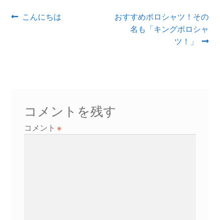
投
前
次
こんにちは
おすすめポロシャツ！その
の
の
名も「キングポロシャ
稿
投
投
ツ！」
ナ
稿:
稿:
ビ
ゲ
ー
コメントを残す
シ
コメント
※
ョ
ン