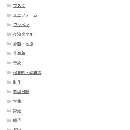
マスク
ユニフォーム
ワッペン
今治タオル
介護・医療
仕事着
伝統
保育園・幼稚園
制作
刺繍日記
学校
家紋
帽子
武道