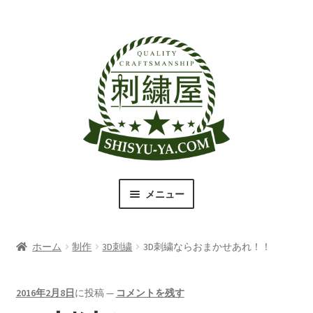
ナ
コ
ビ
ン
ゲ
テ
ー
ン
シ
ツ
ョ
へ
ン
ス
へ
キ
ス
ッ
キ
プ
メニュー
ッ
プ
刺繍屋のこだわり
ホーム
制作
3D刺繍
3D刺繍ならおまかせあれ！！
取扱商品一覧
書体（フォント）一覧
2016年2月8日
に投稿
—
コメントを残す