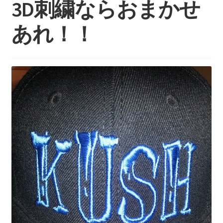
3D刺繍ならおまかせ
持ち込みについて
料金・お支払い方法
あれ！！
制作事例
お見積り・お問い合わせ