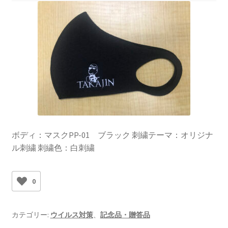
ボディ：マスクPP-01 ブラック 刺繍テーマ：オリジナ
ル刺繍 刺繍色：白刺繍
0
カテゴリー:
ウイルス対策
、
記念品・贈答品