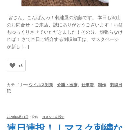
皆さん、こんばんわ！刺繍屋の須藤です。 本日も沢山
のお問合せ・ご来店、誠にありがとうございます！お盆
もゆっくりさせていただきました！その分、頑張らなけ
れば！ さて本日ご紹介する刺繍加工は、マスクページ
が新し […]
+5
カテゴリー:
ウイルス対策
、
介護・医療
、
仕事着
、
制作
、
刺繍日
記
2020年6月11日
に投稿
—
コメントを残す
連日連投！！マスク刺繍な