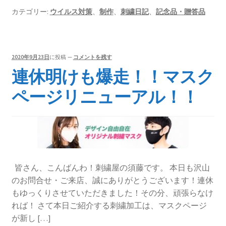
カテゴリー:
ウイルス対策
、
制作
、
刺繍日記
、
記念品・贈答品
2020年9月23日
に投稿
—
コメントを残す
連休明けも爆走！！マスク
ページリニューアル！！
皆さん、こんばんわ！刺繍屋の須藤です。 本日も沢山
のお問合せ・ご来店、誠にありがとうございます！連休
もゆっくりさせていただきました！その分、頑張らなけ
れば！ さて本日ご紹介する刺繍加工は、マスクページ
が新し […]