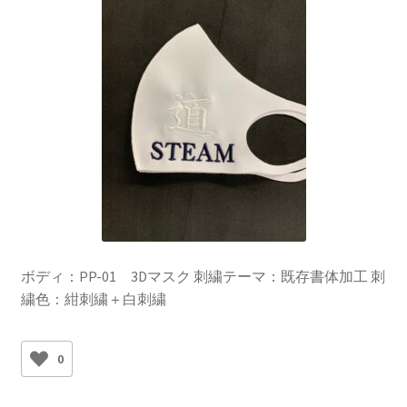
ボディ：PP-01 3Dマスク 刺繍テーマ：既存書体加工 刺
繍色：紺刺繍＋白刺繍
0