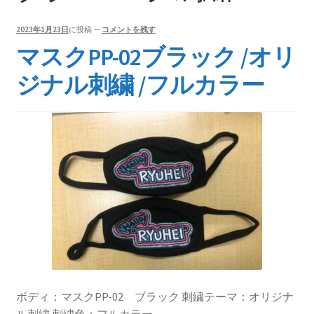
持ち込みについて
料金・お支払い方法
2023年1月23日
に投稿
—
コメントを残す
マスクPP-02ブラック /オリ
制作事例
ジナル刺繍 /フルカラー
お見積り・お問い合わせ
ボディ：マスクPP-02 ブラック 刺繍テーマ：オリジナ
ル刺繍 刺繍色：フルカラー