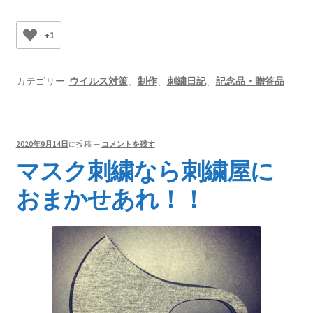
+1
カテゴリー:
ウイルス対策
、
制作
、
刺繍日記
、
記念品・贈答品
2020年9月14日
に投稿
—
コメントを残す
マスク刺繍なら刺繍屋に
おまかせあれ！！