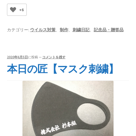
+6
カテゴリー:
ウイルス対策
、
制作
、
刺繍日記
、
記念品・贈答品
2020年6月5日
に投稿
—
コメントを残す
本日の匠【マスク刺繍】