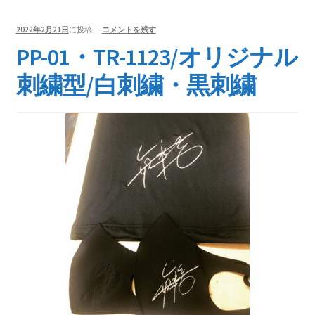
2022年2月21日
に投稿
—
コメントを残す
PP-01・TR-1123/オリジナル
刺繍型/白刺繍・黒刺繍