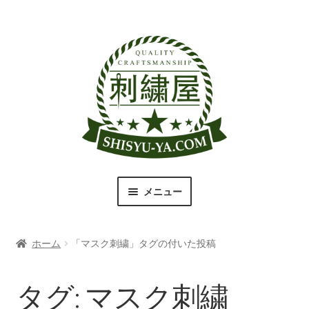
ナ
コ
ビ
ン
ゲ
テ
ー
ン
シ
ツ
ョ
へ
ン
ス
へ
キ
ス
ッ
キ
プ
メニュー
ッ
プ
刺繍屋のこだわり
ホーム
「マスク刺繍」タグの付いた投稿
取扱商品一覧
書体（フォント）一覧
タグ:
マスク刺繍