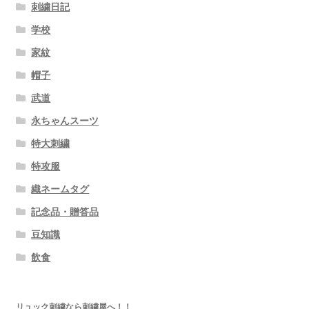
刺繍日記
学校
家紋
帽子
武道
永ちゃんスーツ
特大刺繍
特攻服
織ネームタグ
記念品・贈答品
豆知識
飲食
リュック刺繍なら刺繍屋へ！！