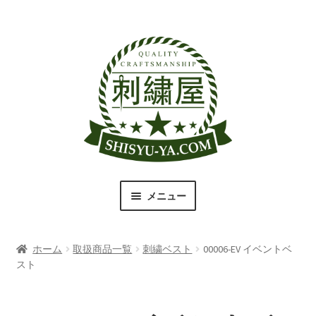
ナ
コ
ビ
ン
ゲ
テ
ー
ン
シ
ツ
ョ
へ
ン
ス
へ
キ
ス
ッ
キ
プ
メニュー
ッ
プ
刺繍屋のこだわり
ホーム
取扱商品一覧
刺繍ベスト
00006-EV イベントベ
取扱商品一覧
スト
書体（フォント）一覧