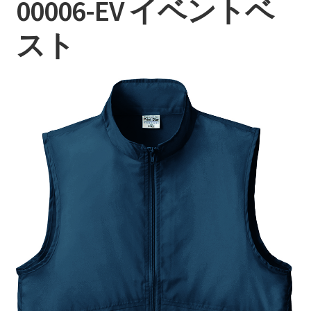
00006-EV イベントベ
持ち込みについて
料金・お支払い方法
スト
制作事例
お見積り・お問い合わせ