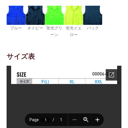
ブルー
ネイビー
蛍光グリ
蛍光イエ
バック
ーン
ロー
サイズ表