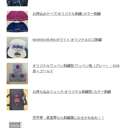
お持込みケープ/オリジナル刺繍 /カラー刺繍
NEWERA NE400/ホワイト/オリジナルロゴ刺繍
オリジナルワッペン刺繍型/ワッペン地（グレー）：9226
赤＋ゴールド
お持ち込みリュック/オリジナル刺繍型 /カラー刺繍
空手帯・柔道帯なら刺繍屋におまかせあれ！！