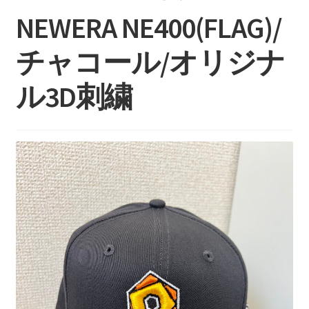
持ち込みについて
NEWERA NE400(FLAG)/
料金・お支払い方法
チャコール/オリジナ
制作事例
ル3D刺繍
お見積り・お問い合わせ