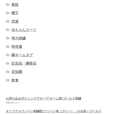
家紋
帽子
武道
永ちゃんスーツ
特大刺繍
特攻服
織ネームタグ
記念品・贈答品
豆知識
飲食
お持ち込みボクシンググローブ/ネーム刺/ゴールド刺繍
3件のビュー
オリジナルワッペン刺繍型/ワッペン地（グレー）：9226赤＋ゴールド