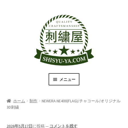
ナ
コ
ビ
ン
ゲ
テ
ー
ン
シ
ツ
ョ
へ
ン
ス
へ
キ
ス
ッ
キ
プ
メニュー
ッ
プ
刺繍屋のこだわり
ホーム
制作
NEWERA NE400(FLAG)/チャコール/オリジナル
取扱商品一覧
3D刺繍
書体（フォント）一覧
2026年5月17日
に投稿
—
コメントを残す