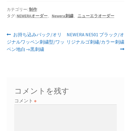
カテゴリー:
制作
タグ:
NEWERAオーダー
、
Newera刺繍
、
ニューエラオーダー
投
前
次
お持ち込みバック/オリ
NEWERA NE501 ブラック/オ
の
の
ジナルワッペン刺繍型/ワッ
リジナルゴ刺繡/カラー刺繍
稿
投
投
ペン地白→黒刺繍
ナ
稿:
稿:
ビ
ゲ
ー
コメントを残す
シ
コメント
※
ョ
ン