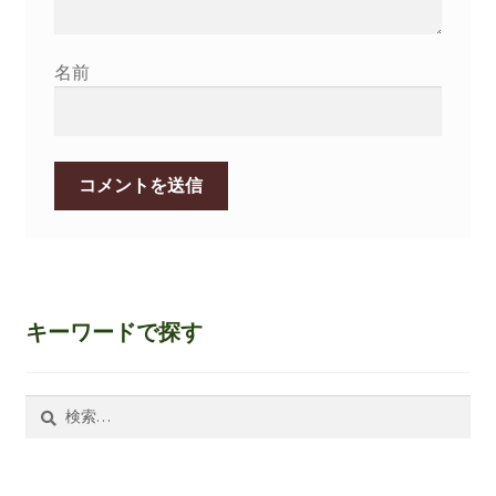
名前
キーワードで探す
検
索: