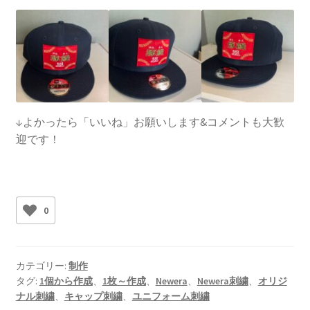
↓よかったら「いいね」お願いします&コメントも大歓
迎です！
0
カテゴリー:
制作
タグ:
1個から作成
、
1枚～作成
、
Newera
、
Newera刺繍
、
オリジ
ナル刺繍
、
キャップ刺繍
、
ユニフォーム刺繍