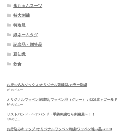
永ちゃんスーツ
特大刺繍
特攻服
織ネームタグ
記念品・贈答品
豆知識
飲食
お持ち込みソックス/オリジナル刺繍型/カラー刺繍
3件のビュー
オリジナルワッペン刺繍型/ワッペン地（グレー）：9226赤＋ゴールド
3件のビュー
リストバンド・ヘアバンド・手袋刺繍なら刺繍屋へ！！
3件のビュー
お持込みキャップ /オリジナルワッペン刺繍/ワッペン地→黒→1191