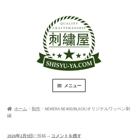
ナ
コ
ビ
ン
ゲ
テ
ー
ン
シ
ツ
ョ
へ
ン
ス
へ
キ
ス
ッ
キ
プ
メニュー
ッ
プ
刺繍屋のこだわり
ホーム
制作
NEWERA NE400/BLACK/オリジナルワッペン刺
取扱商品一覧
繍
書体（フォント）一覧
2026年2月9日
に投稿
—
コメントを残す