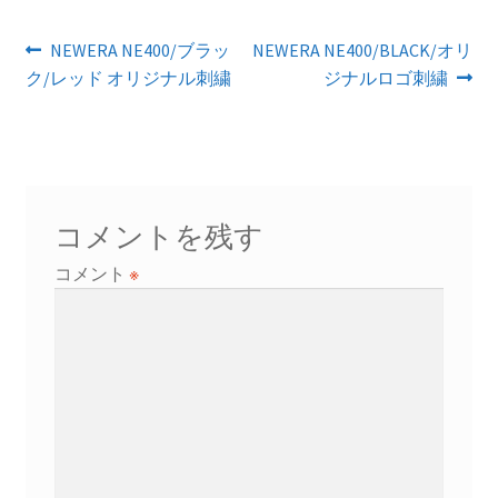
投
前
次
NEWERA NE400/ブラッ
NEWERA NE400/BLACK/オリ
の
の
ク/レッド オリジナル刺繍
ジナルロゴ刺繍
稿
投
投
ナ
稿:
稿:
ビ
ゲ
コメントを残す
ー
コメント
※
シ
ョ
ン