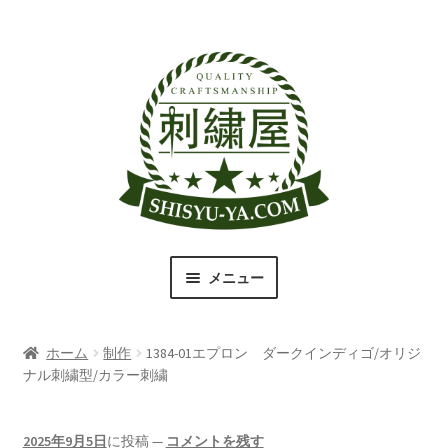
ナ
コ
ビ
ン
ゲ
テ
ー
ン
シ
ツ
ョ
へ
ン
ス
へ
キ
ス
ッ
キ
プ
メニュー
ッ
プ
刺繍屋のこだわり
ホーム
制作
1384-01エプロン ダークインディゴ/オリジ
取扱商品一覧
ナル刺繍型/カラー刺繍
書体（フォント）一覧
2025年9月5日
に投稿
—
コメントを残す