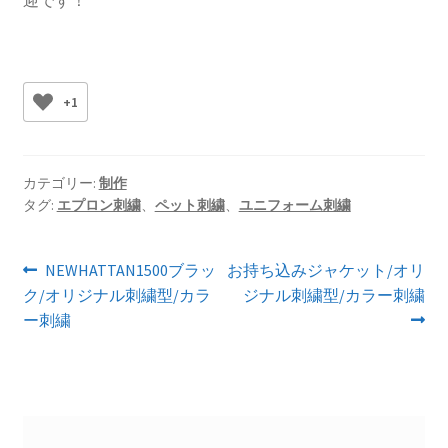
+1
カテゴリー:
制作
タグ:
エプロン刺繍
、
ペット刺繍
、
ユニフォーム刺繍
投
前
次
NEWHATTAN1500ブラッ
お持ち込みジャケット/オリ
の
の
ク/オリジナル刺繍型/カラ
ジナル刺繍型/カラー刺繍
稿
投
投
ー刺繍
ナ
稿:
稿:
ビ
ゲ