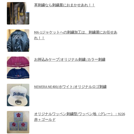
革刺繍なら刺繍屋におまかせあれ！！
MA-1ジャケットへの刺繍加工は、刺繍屋にお任せあ
れ！！
お持込みケープ/オリジナル刺繍 /カラー刺繍
NEWERA NE400/ホワイト/オリジナルロゴ刺繍
オリジナルワッペン刺繍型/ワッペン地（グレー）：9226
赤＋ゴールド