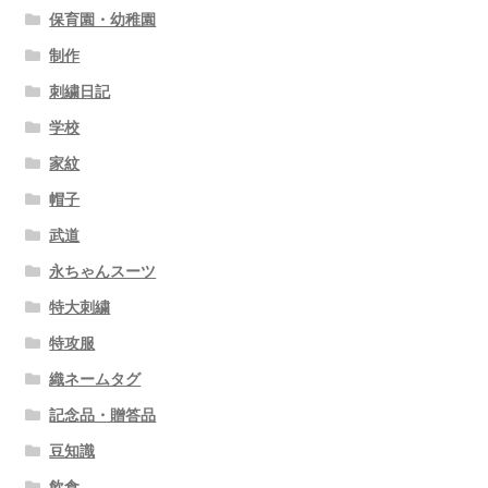
保育園・幼稚園
制作
刺繍日記
学校
家紋
帽子
武道
永ちゃんスーツ
特大刺繍
特攻服
織ネームタグ
記念品・贈答品
豆知識
飲食