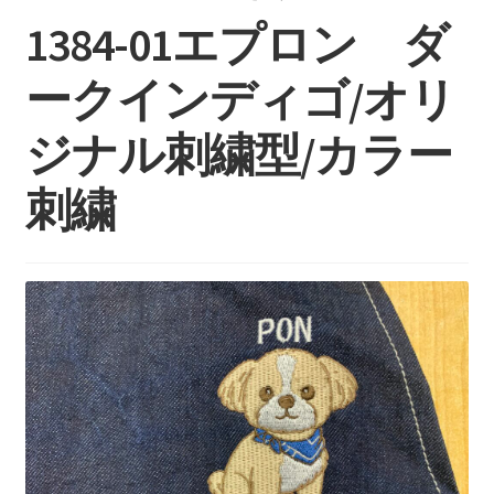
持ち込みについて
1384-01エプロン ダ
料金・お支払い方法
ークインディゴ/オリ
制作事例
ジナル刺繍型/カラー
お見積り・お問い合わせ
刺繍