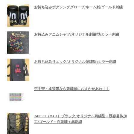
お持ち込みボクシンググローブ/ネーム刺/ゴールド刺繍
お持込みデニムシャツ/オリジナル刺繍型/カラー刺繍
お持ち込みリュック/オリジナル刺繍型 /カラー刺繍
空手帯・柔道帯なら刺繍屋におまかせあれ！！
7490-01（MA-1）ブラック/オリジナル刺繍型＋既存書体加
工/ゴールド＋白刺繍＋赤刺繍