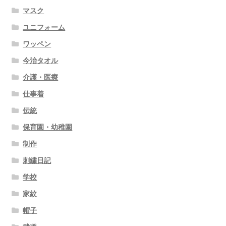
マスク
ユニフォーム
ワッペン
今治タオル
介護・医療
仕事着
伝統
保育園・幼稚園
制作
刺繍日記
学校
家紋
帽子