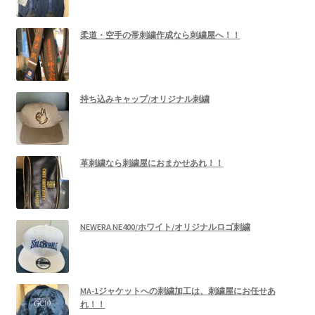
柔道・空手の帯刺繍作成なら刺繍屋へ！！
持ち込みキャップ/オリジナル刺繍
革刺繍なら刺繍屋におまかせあれ！！
NEWERA NE400/ホワイト/オリジナルロゴ刺繍
MA-1ジャケットへの刺繍加工は、刺繍屋にお任せあ
れ！！