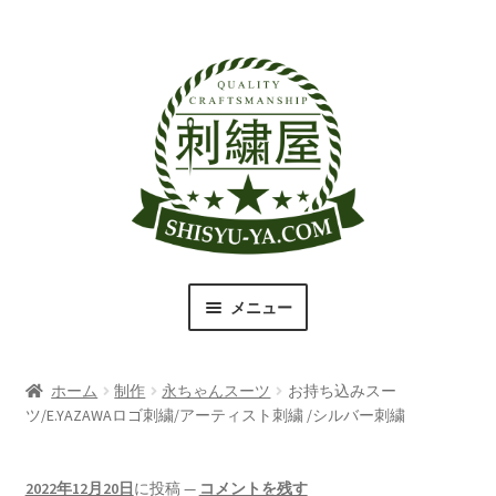
ナ
コ
ビ
ン
ゲ
テ
ー
ン
シ
ツ
ョ
へ
ン
ス
へ
キ
ス
ッ
キ
プ
メニュー
ッ
プ
刺繍屋のこだわり
ホーム
制作
永ちゃんスーツ
お持ち込みスー
取扱商品一覧
ツ/E.YAZAWAロゴ刺繍/アーティスト刺繍 /シルバー刺繍
書体（フォント）一覧
2022年12月20日
に投稿
—
コメントを残す