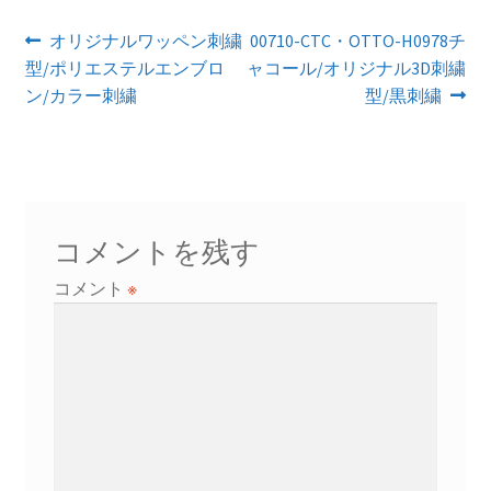
投
前
次
オリジナルワッペン刺繍
00710-CTC・OTTO-H0978チ
の
の
型/ポリエステルエンブロ
ャコール/オリジナル3D刺繍
稿
投
投
ン/カラー刺繍
型/黒刺繍
ナ
稿:
稿:
ビ
ゲ
ー
コメントを残す
シ
コメント
※
ョ
ン