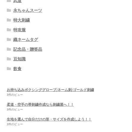
武道
永ちゃんスーツ
特大刺繍
特攻服
織ネームタグ
記念品・贈答品
豆知識
飲食
お持ち込みボクシンググローブ/ネーム刺/ゴールド刺繍
3件のビュー
柔道・空手の帯刺繍作成なら刺繍屋へ！！
3件のビュー
生地を選んで自分だけの形・サイズを作成しよう！！
2件のビュー