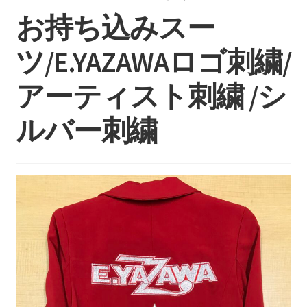
持ち込みについて
お持ち込みスー
料金・お支払い方法
ツ/E.YAZAWAロゴ刺繍/
制作事例
アーティスト刺繍 /シ
お見積り・お問い合わせ
ルバー刺繍