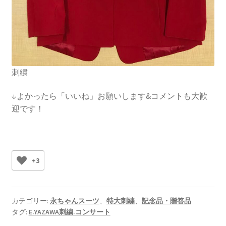
刺繍
↓よかったら「いいね」お願いします&コメントも大歓
迎です！
+3
カテゴリー:
永ちゃんスーツ
、
特大刺繍
、
記念品・贈答品
タグ:
E.YAZAWA刺繍.コンサート