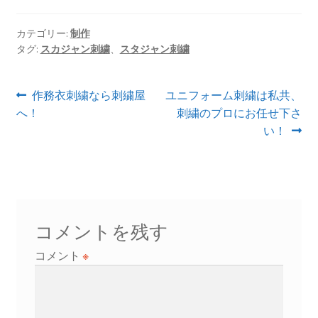
カテゴリー:
制作
タグ:
スカジャン刺繍
、
スタジャン刺繍
投
前
次
作務衣刺繍なら刺繍屋
ユニフォーム刺繍は私共、
の
の
へ！
刺繍のプロにお任せ下さ
稿
投
投
い！
ナ
稿:
稿:
ビ
ゲ
ー
コメントを残す
シ
コメント
※
ョ
ン