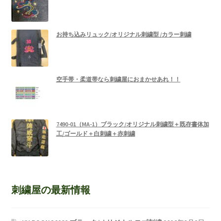
お持ち込みリュック/オリジナル刺繍型 /カラー刺繍
空手帯・柔道帯なら刺繍屋におまかせあれ！！
7490-01（MA-1）ブラック/オリジナル刺繍型＋既存書体加
工/ゴールド＋白刺繍＋赤刺繍
刺繍屋の最新情報