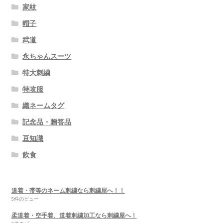
家紋
帽子
武道
永ちゃんスーツ
特大刺繍
特攻服
織ネームタグ
記念品・贈答品
豆知識
飲食
道着・帯等のネーム刺繍なら刺繍屋へ！！
5件のビュー
柔道着・空手着、道着刺繍加工なら刺繍屋へ！