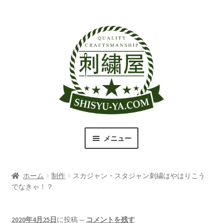
ナ
コ
ビ
ン
ゲ
テ
ー
ン
シ
ツ
ョ
へ
ン
ス
へ
キ
ス
ッ
キ
プ
メニュー
ッ
プ
刺繍屋のこだわり
ホーム
制作
スカジャン・スタジャン刺繍はやはりこう
取扱商品一覧
でなきゃ！？
書体（フォント）一覧
2020年4月25日
に投稿
—
コメントを残す