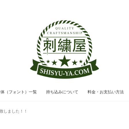
ナ
コ
ビ
ン
ゲ
テ
ー
ン
シ
ツ
ョ
へ
ン
ス
へ
キ
ス
ッ
キ
プ
ッ
書体（フォント）一覧
持ち込みについて
料金・お支払い方法
プ
致しました！！