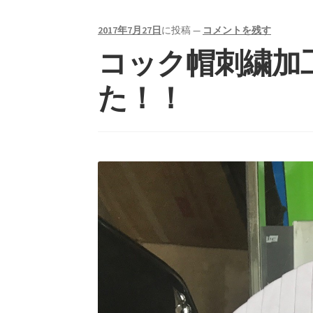
2017年7月27日
に投稿
—
コメントを残す
コック帽刺繍加
た！！