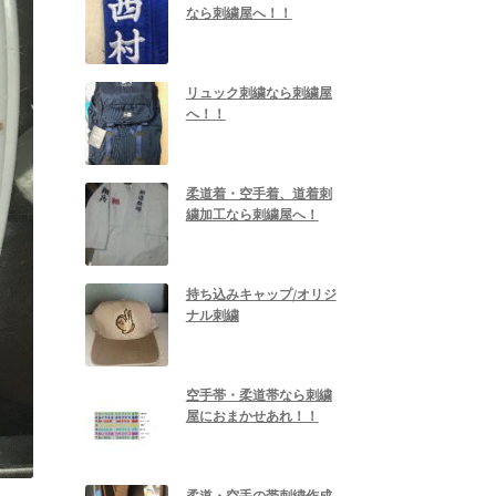
なら刺繍屋へ！！
リュック刺繍なら刺繍屋
へ！！
柔道着・空手着、道着刺
繍加工なら刺繍屋へ！
持ち込みキャップ/オリジ
ナル刺繍
空手帯・柔道帯なら刺繍
屋におまかせあれ！！
柔道・空手の帯刺繍作成