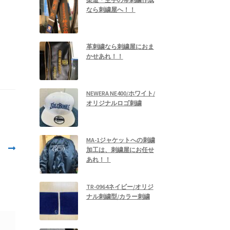
なら刺繍屋へ！！
革刺繍なら刺繍屋におま
かせあれ！！
NEWERA NE400/ホワイト/
オリジナルロゴ刺繍
MA-1ジャケットへの刺繍
』
加工は、刺繍屋にお任せ
あれ！！
TR-0964ネイビー/オリジ
ナル刺繍型/カラー刺繍