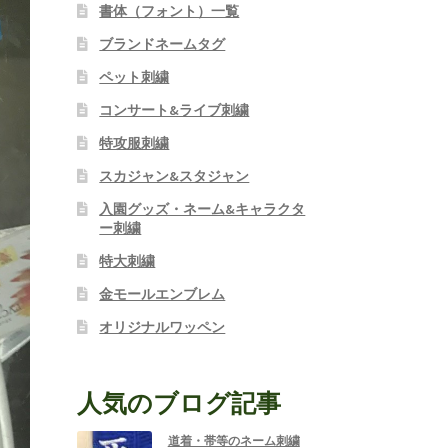
書体（フォント）一覧
ブランドネームタグ
ペット刺繍
コンサート&ライブ刺繍
特攻服刺繍
スカジャン&スタジャン
入園グッズ・ネーム&キャラクタ
ー刺繍
特大刺繍
金モールエンブレム
オリジナルワッペン
人気のブログ記事
道着・帯等のネーム刺繍