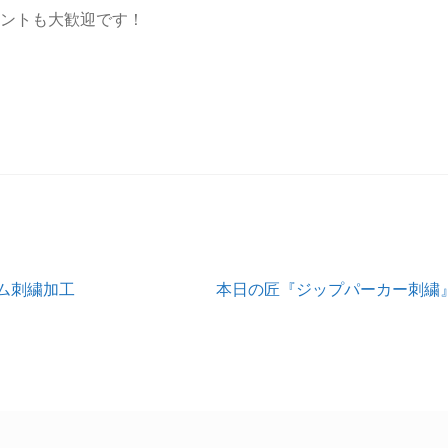
メントも大歓迎です！
次
ム刺繍加工
本日の匠『ジップパーカー刺繍
の
投
稿: