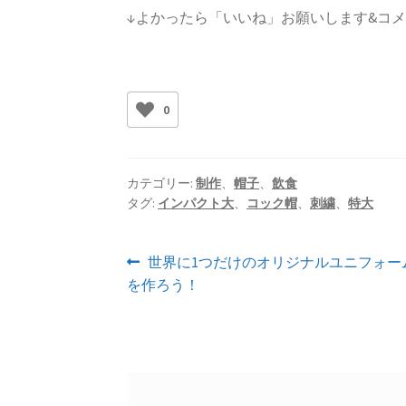
↓よかったら「いいね」お願いします&コ
0
カテゴリー:
制作
、
帽子
、
飲食
タグ:
インパクト大
、
コック帽
、
刺繍
、
特大
投
前
世界に1つだけのオリジナルユニフォー
の
を作ろう！
稿
投
ナ
稿:
ビ
ゲ