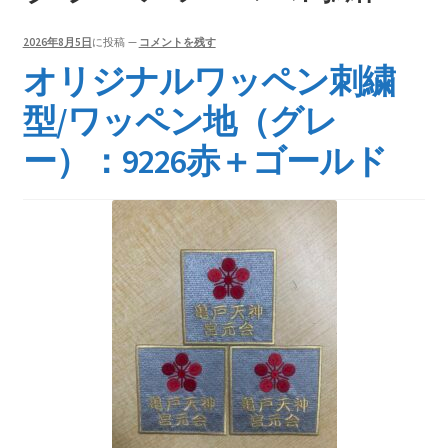
持ち込みについて
料金・お支払い方法
2026年8月5日
に投稿
—
コメントを残す
オリジナルワッペン刺繍
制作事例
型/ワッペン地（グレ
お見積り・お問い合わせ
ー）：9226赤＋ゴールド