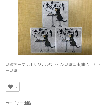
刺繍テーマ：オリジナルワッペン刺繍型 刺繍色：カラ
ー刺繍
0
カテゴリー:
制作