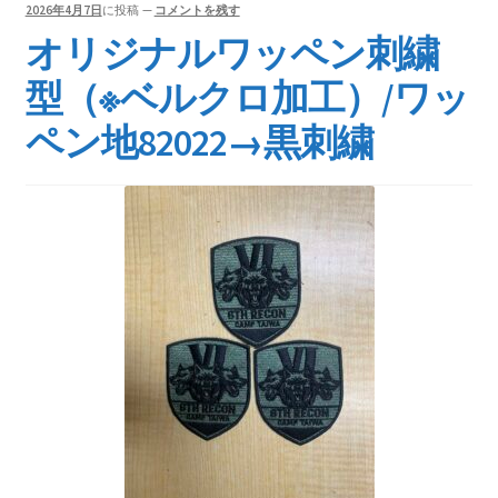
2026年4月7日
に投稿
—
コメントを残す
オリジナルワッペン刺繍
型（※ベルクロ加工）/ワッ
ペン地82022→黒刺繍