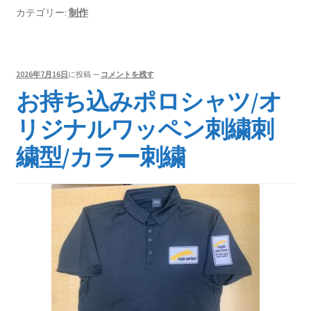
カテゴリー:
制作
2026年7月16日
に投稿
—
コメントを残す
お持ち込みポロシャツ/オ
リジナルワッペン刺繍刺
繍型/カラー刺繍