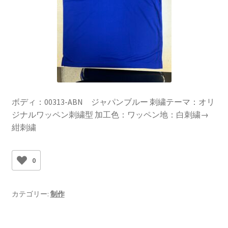
ボディ：00313-ABN ジャパンブルー 刺繍テーマ：オリ
ジナルワッペン刺繍型 加工色：ワッペン地：白刺繍→
紺刺繍
0
カテゴリー:
制作