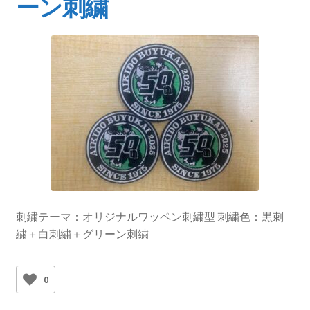
ーン刺繍
刺繍テーマ：オリジナルワッペン刺繍型 刺繍色：黒刺
繍＋白刺繍＋グリーン刺繍
0