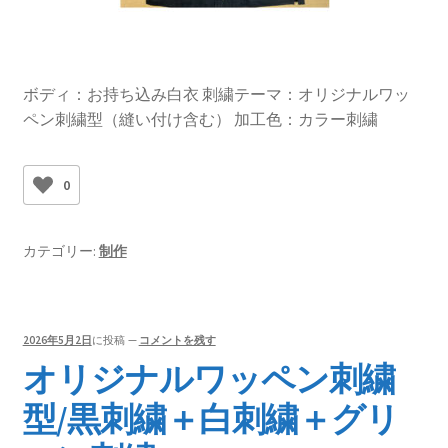
ボディ：お持ち込み白衣 刺繍テーマ：オリジナルワッ
ペン刺繍型（縫い付け含む） 加工色：カラー刺繍
0
カテゴリー:
制作
2026年5月2日
に投稿
—
コメントを残す
オリジナルワッペン刺繍
型/黒刺繍＋白刺繍＋グリ