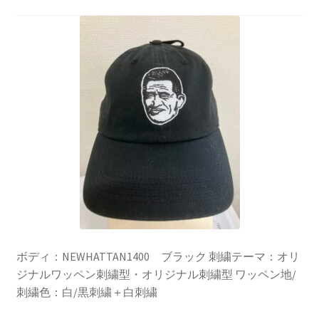
ボディ：NEWHATTAN1400 ブラック 刺繍テーマ：オリ
ジナルワッペン刺繍型・オリジナル刺繍型 ワッペン地/
刺繍色：白/黒刺繍＋白刺繍