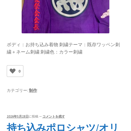
ボディ：お持ち込み着物 刺繍テーマ：既存ワッペン刺
繍＋ネーム刺繍 刺繍色：カラー刺繍
0
カテゴリー:
制作
2026年5月28日
に投稿
—
コメントを残す
持ち込みポロシャツ/オリ