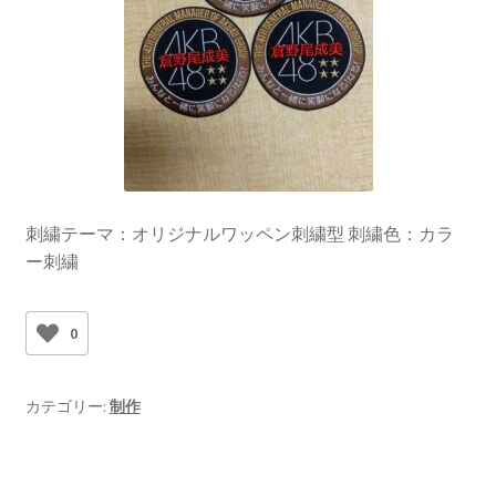
刺繍テーマ：オリジナルワッペン刺繍型 刺繍色：カラ
ー刺繍
0
カテゴリー:
制作