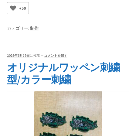
+50
カテゴリー:
制作
2026年6月19日
に投稿
—
コメントを残す
オリジナルワッペン刺繍
型/カラー刺繍