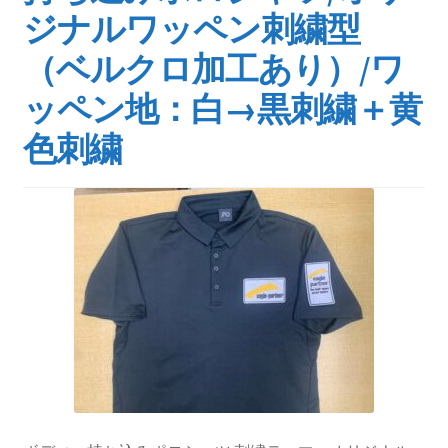
ジナルワッペン刺繍型
（ベルクロ加工あり）/ワ
ッペン地：白→黒刺繍＋黄
色刺繍