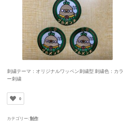
刺繍テーマ：オリジナルワッペン刺繍型 刺繍色：カラ
ー刺繍
0
カテゴリー:
制作