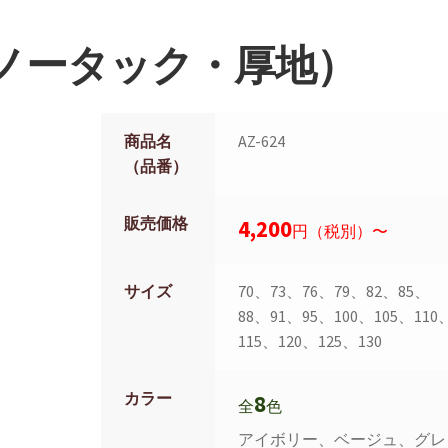
ノータック・厚地）
商品名
AZ-624
（品番）
販売価格
4,200
円（税別）〜
サイズ
70、73、76、79、82、85、
88、91、95、100、105、110
115、120、125、130
カラー
8
全
色
アイボリー、ベージュ、グレ