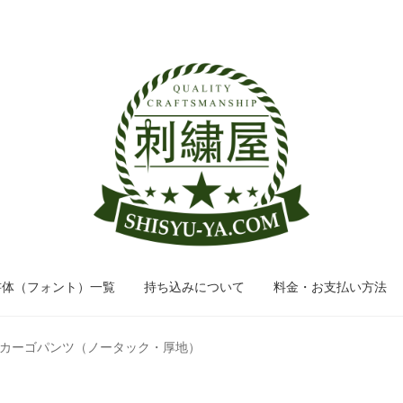
ナ
コ
ビ
ン
ゲ
テ
ー
ン
シ
ツ
ョ
へ
ン
ス
へ
キ
ス
ッ
キ
プ
ッ
書体（フォント）一覧
持ち込みについて
料金・お支払い方法
プ
カーゴパンツ（ノータック・厚地）