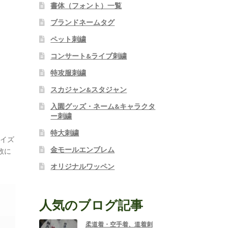
書体（フォント）一覧
ブランドネームタグ
ペット刺繍
コンサート&ライブ刺繍
特攻服刺繍
スカジャン&スタジャン
入園グッズ・ネーム&キャラクタ
ー刺繍
特大刺繍
サイズ
金モールエンブレム
数に
オリジナルワッペン
人気のブログ記事
柔道着・空手着、道着刺