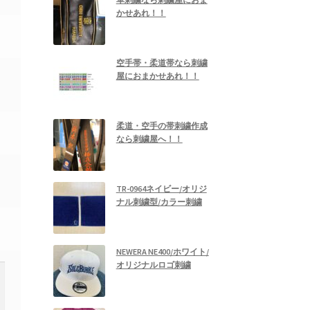
かせあれ！！
空手帯・柔道帯なら刺繍
屋におまかせあれ！！
柔道・空手の帯刺繍作成
なら刺繍屋へ！！
TR-0964ネイビー/オリジ
ナル刺繍型/カラー刺繍
NEWERA NE400/ホワイト/
オリジナルロゴ刺繍