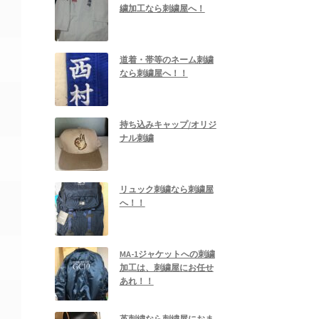
繍加工なら刺繍屋へ！
道着・帯等のネーム刺繍
なら刺繍屋へ！！
持ち込みキャップ/オリジ
ナル刺繍
リュック刺繍なら刺繍屋
へ！！
MA-1ジャケットへの刺繍
加工は、刺繍屋にお任せ
あれ！！
革刺繍なら刺繍屋におま