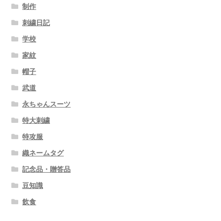
制作
刺繍日記
学校
家紋
帽子
武道
永ちゃんスーツ
特大刺繍
特攻服
織ネームタグ
記念品・贈答品
豆知識
飲食