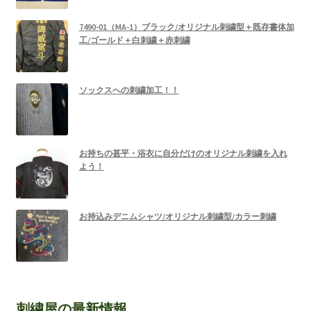
7490-01（MA-1）ブラック/オリジナル刺繍型＋既存書体加
工/ゴールド＋白刺繍＋赤刺繍
ソックスへの刺繍加工！！
お持ちの甚平・浴衣に自分だけのオリジナル刺繍を入れ
よう！
お持込みデニムシャツ/オリジナル刺繍型/カラー刺繍
刺繍屋の最新情報