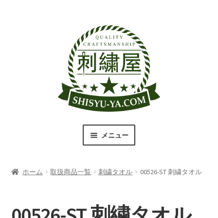
ナ
コ
ビ
ン
ゲ
テ
ー
ン
シ
ツ
ョ
へ
ン
ス
へ
キ
ス
ッ
キ
プ
メニュー
ッ
プ
刺繍屋のこだわり
ホーム
取扱商品一覧
刺繍タオル
00526-ST 刺繍タオル
取扱商品一覧
書体（フォント）一覧
00526-ST 刺繍タオル