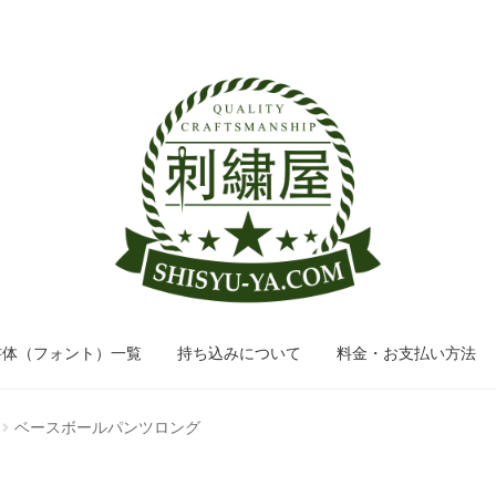
ナ
コ
ビ
ン
ゲ
テ
ー
ン
シ
ツ
ョ
へ
ン
ス
へ
キ
ス
ッ
キ
プ
ッ
書体（フォント）一覧
持ち込みについて
料金・お支払い方法
プ
ベースボールパンツロング