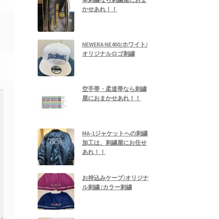
かせあれ！！
NEWERA NE400/ホワイト/
オリジナルロゴ刺繍
空手帯・柔道帯なら刺繍
屋におまかせあれ！！
MA-1ジャケットへの刺繍
加工は、刺繍屋にお任せ
あれ！！
お持込みケープ/オリジナ
ル刺繍 /カラー刺繍