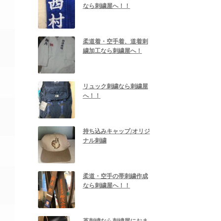
なら刺繍屋へ！！
柔道着・空手着、道着刺
繍加工なら刺繍屋へ！
リュック刺繍なら刺繍屋
へ！！
持ち込みキャップ/オリジ
ナル刺繍
柔道・空手の帯刺繍作成
なら刺繍屋へ！！
革刺繍なら刺繍屋におま