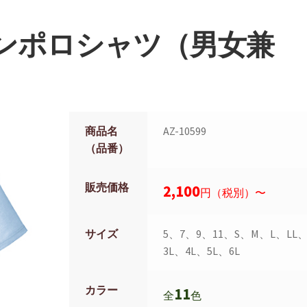
ンポロシャツ（男女兼
商品名
AZ-10599
（品番）
販売価格
2,100
円（税別）〜
サイズ
5、7、9、11、S、M、L、LL
3L、4L、5L、6L
カラー
11
全
色