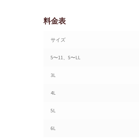
料金表
サイズ
5〜11、S〜LL
3L
4L
5L
6L