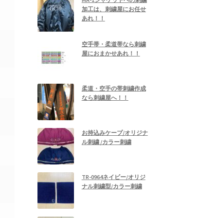
加工は、刺繍屋にお任せ
あれ！！
空手帯・柔道帯なら刺繍
屋におまかせあれ！！
柔道・空手の帯刺繍作成
なら刺繍屋へ！！
お持込みケープ/オリジナ
ル刺繍 /カラー刺繍
TR-0964ネイビー/オリジ
ナル刺繍型/カラー刺繍