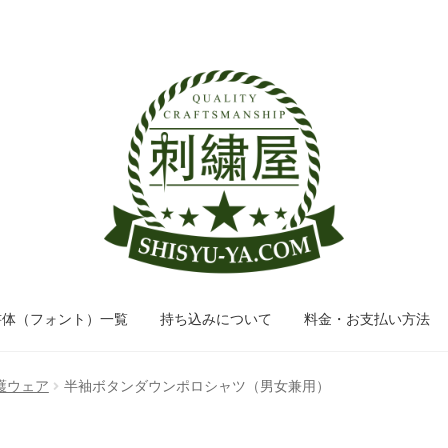
ナ
コ
ビ
ン
ゲ
テ
ー
ン
シ
ツ
ョ
へ
ン
ス
へ
キ
ス
ッ
キ
プ
ッ
書体（フォント）一覧
持ち込みについて
料金・お支払い方法
プ
護ウェア
半袖ボタンダウンポロシャツ（男女兼用）