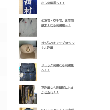
なら刺繍屋へ！！
柔道着・空手着、道着刺
繍加工なら刺繍屋へ！
持ち込みキャップ/オリジ
ナル刺繍
リュック刺繍なら刺繍屋
へ！！
革刺繍なら刺繍屋におま
かせあれ！！
MA-1ジャケットへの刺繍