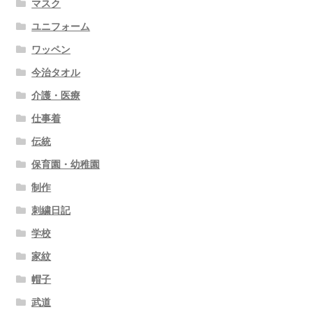
マスク
ユニフォーム
ワッペン
今治タオル
介護・医療
仕事着
伝統
保育園・幼稚園
制作
刺繍日記
学校
家紋
帽子
武道