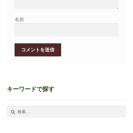
名前
キーワードで探す
検
索: