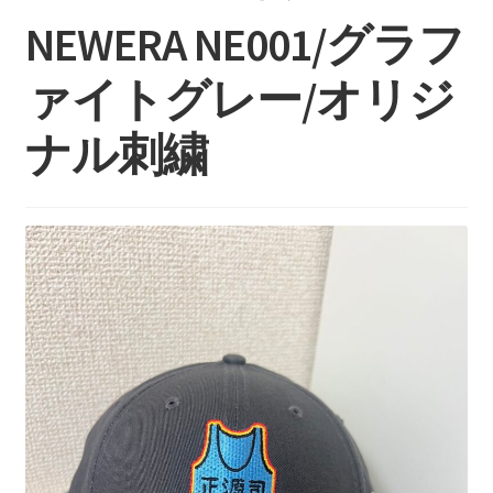
持ち込みについて
NEWERA NE001/グラフ
料金・お支払い方法
ァイトグレー/オリジ
制作事例
ナル刺繍
お見積り・お問い合わせ