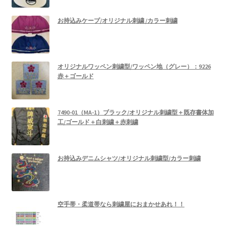
お持込みケープ/オリジナル刺繍 /カラー刺繍
オリジナルワッペン刺繍型/ワッペン地（グレー）：9226
赤＋ゴールド
7490-01（MA-1）ブラック/オリジナル刺繍型＋既存書体加
工/ゴールド＋白刺繍＋赤刺繍
お持込みデニムシャツ/オリジナル刺繍型/カラー刺繍
空手帯・柔道帯なら刺繍屋におまかせあれ！！