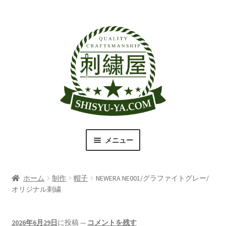
ナ
コ
ビ
ン
ゲ
テ
ー
ン
シ
ツ
ョ
へ
ン
ス
へ
キ
ス
ッ
キ
プ
メニュー
ッ
プ
刺繍屋のこだわり
ホーム
制作
帽子
NEWERA NE001/グラファイトグレー/
取扱商品一覧
オリジナル刺繍
書体（フォント）一覧
2026年6月29日
に投稿
—
コメントを残す