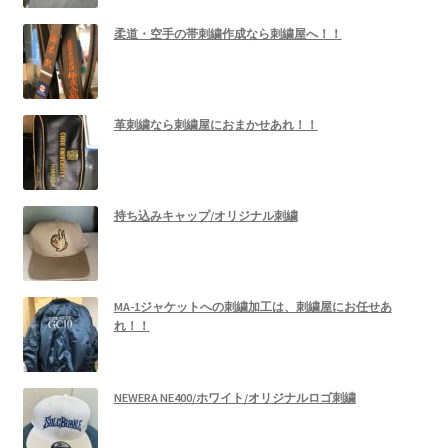
柔道・空手の帯刺繍作成なら刺繍屋へ！！
革刺繍なら刺繍屋におまかせあれ！！
持ち込みキャップ/オリジナル刺繍
MA-1ジャケットへの刺繍加工は、刺繍屋にお任せあ
れ！！
NEWERA NE400/ホワイト/オリジナルロゴ刺繍