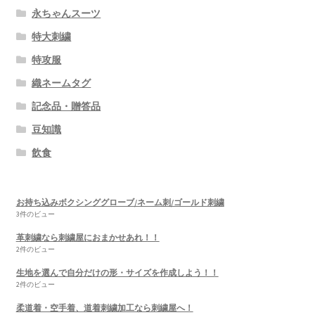
永ちゃんスーツ
特大刺繍
特攻服
織ネームタグ
記念品・贈答品
豆知識
飲食
お持ち込みボクシンググローブ/ネーム刺/ゴールド刺繍
3件のビュー
革刺繍なら刺繍屋におまかせあれ！！
2件のビュー
生地を選んで自分だけの形・サイズを作成しよう！！
2件のビュー
柔道着・空手着、道着刺繍加工なら刺繍屋へ！