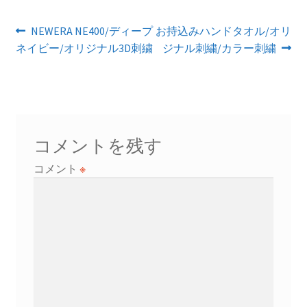
投
前
次
NEWERA NE400/ディープ
お持込みハンドタオル/オリ
の
の
ネイビー/オリジナル3D刺繍
ジナル刺繍/カラー刺繍
稿
投
投
ナ
稿:
稿:
ビ
ゲ
コメントを残す
ー
コメント
※
シ
ョ
ン