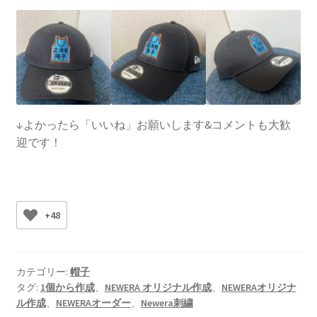
↓よかったら「いいね」お願いします&コメントも大歓
迎です！
+48
カテゴリー:
帽子
タグ:
1個から作成
、
NEWERA オリジナル作成
、
NEWERAオリジナ
ル作成
、
NEWERAオーダー
、
Newera刺繍